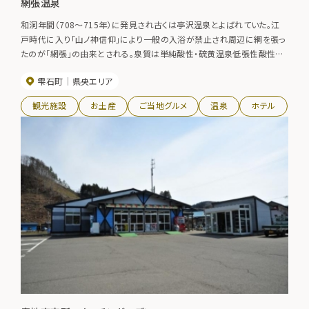
網張温泉
和洞年間（708～715年）に発見され古くは亭沢温泉とよばれていた。江
戸時代に入り「山ノ神信仰」により一般の入浴が禁止され周辺に網を張っ
たのが「網張」の由来とされる。泉質は単純酸性・硫黄温泉低張性酸性高
温泉、効能は慢性皮膚病・慢性婦人病・きりきず・糖尿病・高血圧症・痔病
雫石町
県央エリア
など。
観光施設
お土産
ご当地グルメ
温泉
ホテル