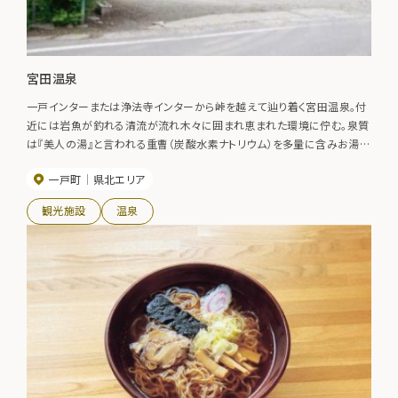
宮田温泉
一戸インターまたは浄法寺インターから峠を越えて辿り着く宮田温泉。付
近には岩魚が釣れる清流が流れ木々に囲まれ恵まれた環境に佇む。泉質
は『美人の湯』と言われる重曹（炭酸水素ナトリウム）を多量に含みお湯は
ツルツルとした肌触り。また食塩分も比較的多くリウマチなどに効能があ
一戸町
県北エリア
る。二酸化炭素の含有量も多いので血行を良くし体がよく温まるという。近
くの町から定期的に通ってくる常連客もいるほど。
観光施設
温泉