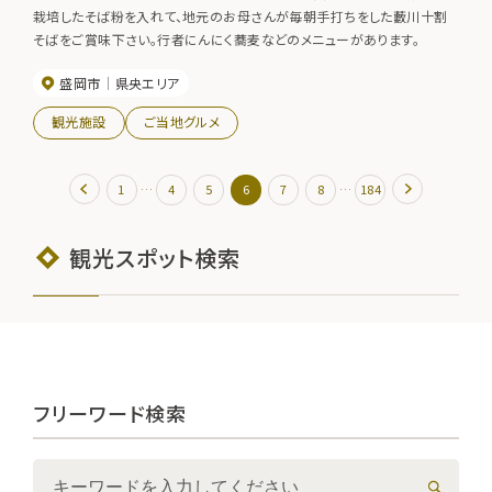
栽培したそば粉を入れて、地元のお母さんが毎朝手打ちをした藪川十割
そばをご賞味下さい。行者にんにく蕎麦などのメニューがあります。
盛岡市
県央エリア
観光施設
ご当地グルメ
…
…
1
4
5
6
7
8
184
観光スポット検索
フリーワード検索