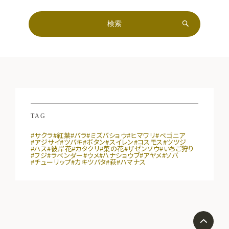
TAG
#サクラ
#紅葉
#バラ
#ミズバショウ
#ヒマワリ
#ベゴニア
#アジサイ
#ツバキ
#ボタン
#スイレン
#コスモス
#ツツジ
#ハス
#彼岸花
#カタクリ
#菜の花
#ザゼンソウ
#いちご狩り
#フジ
#ラベンダー
#ウメ
#ハナショウブ
#アヤメ
#ソバ
#チューリップ
#カキツバタ
#萩
#ハマナス