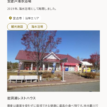
女遊戸海水浴場
2019年、海水浴場として再開しました。
宮古市
沿岸エリア
観光施設
海水浴場
岩洞湖レストハウス
蕎麦は農薬を使わずに栽培できる健康に最高の食べ物です。地元藪川で