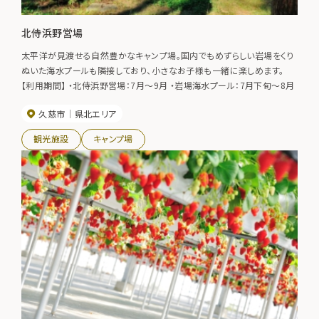
北侍浜野営場
太平洋が見渡せる自然豊かなキャンプ場。国内でもめずらしい岩場をくり
ぬいた海水プールも隣接しており、小さなお子様も一緒に楽しめます。
【利用期間】 ・北侍浜野営場：7月～9月 ・岩場海水プール：7月下旬～8月
久慈市
県北エリア
観光施設
キャンプ場