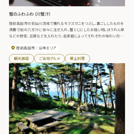
蟹のふわふわ（川蟹汁）
陸前高田市の気仙川流域で獲れるモクズガニをつぶし、裏ごししたものを
沸騰寸前の八方汁に徐々に注ぎ入れ、蟹とじにしたお吸い物。ほうれん草
などの野菜、豆腐などを入れたり、各家庭によってそれぞれの味わい方が
ある。
陸前高田市
沿岸エリア
観光施設
ご当地グルメ
郷土料理