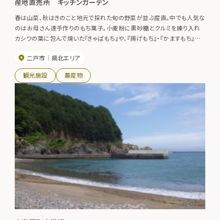
産地直売所 キッチンガーデン
春は山菜、秋はきのこと地元で採れた旬の野菜が並ぶ産直。中でも人気な
のはお母さん達手作りのもち菓子。小麦粉に黒砂糖とクルミを練り入れ
カシワの葉に包んで焼いた『きゃばもち』や、『揚げもち』・『かますもち』な
ど全国で表彰もされた懐かしくて美味しいおやつを販売しています。
二戸市
県北エリア
観光施設
農産物