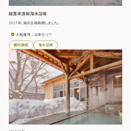
越喜来浪板海水浴場
2017年、海水浴場再開しました。
大船渡市
沿岸エリア
観光施設
海水浴場