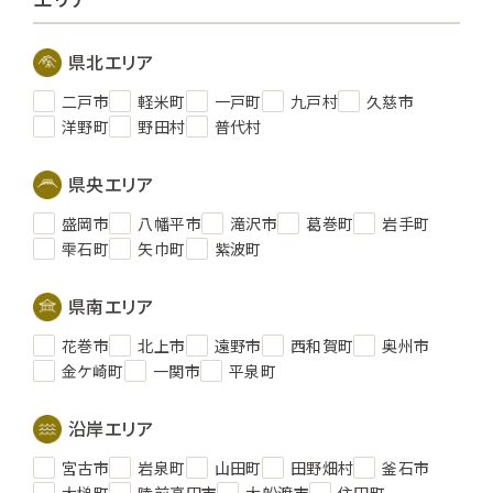
県北エリア
二戸市
軽米町
一戸町
九戸村
久慈市
洋野町
野田村
普代村
県央エリア
盛岡市
八幡平市
滝沢市
葛巻町
岩手町
雫石町
矢巾町
紫波町
県南エリア
花巻市
北上市
遠野市
西和賀町
奥州市
金ケ崎町
一関市
平泉町
沿岸エリア
宮古市
岩泉町
山田町
田野畑村
釜石市
大槌町
陸前高田市
大船渡市
住田町