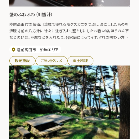
蟹のふわふわ（川蟹汁）
陸前高田市の気仙川流域で獲れるモクズガニをつぶし、裏ごししたものを
沸騰寸前の八方汁に徐々に注ぎ入れ、蟹とじにしたお吸い物。ほうれん草
などの野菜、豆腐などを入れたり、各家庭によってそれぞれの味わい方が
ある。
陸前高田市
沿岸エリア
観光施設
ご当地グルメ
郷土料理