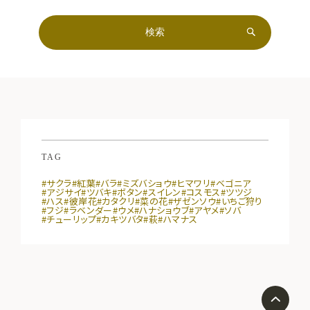
TAG
#サクラ
#紅葉
#バラ
#ミズバショウ
#ヒマワリ
#ベゴニア
#アジサイ
#ツバキ
#ボタン
#スイレン
#コスモス
#ツツジ
#ハス
#彼岸花
#カタクリ
#菜の花
#ザゼンソウ
#いちご狩り
#フジ
#ラベンダー
#ウメ
#ハナショウブ
#アヤメ
#ソバ
#チューリップ
#カキツバタ
#萩
#ハマナス