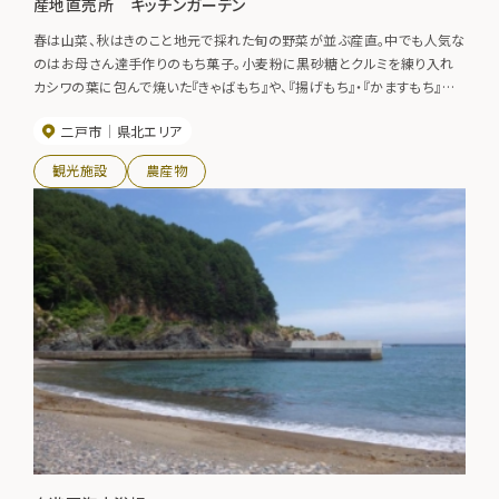
産地直売所 キッチンガーデン
春は山菜、秋はきのこと地元で採れた旬の野菜が並ぶ産直。中でも人気な
のはお母さん達手作りのもち菓子。小麦粉に黒砂糖とクルミを練り入れ
カシワの葉に包んで焼いた『きゃばもち』や、『揚げもち』・『かますもち』な
ど全国で表彰もされた懐かしくて美味しいおやつを販売しています。
二戸市
県北エリア
観光施設
農産物