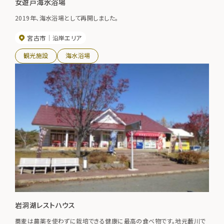
女遊戸海水浴場
2019年、海水浴場として再開しました。
宮古市
沿岸エリア
観光施設
海水浴場
岩洞湖レストハウス
蕎麦は農薬を使わずに栽培できる健康に最高の食べ物です。地元藪川で