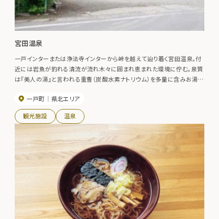
宮田温泉
一戸インターまたは浄法寺インターから峠を越えて辿り着く宮田温泉。付
近には岩魚が釣れる清流が流れ木々に囲まれ恵まれた環境に佇む。泉質
は『美人の湯』と言われる重曹（炭酸水素ナトリウム）を多量に含みお湯は
ツルツルとした肌触り。また食塩分も比較的多くリウマチなどに効能があ
一戸町
県北エリア
る。二酸化炭素の含有量も多いので血行を良くし体がよく温まるという。近
くの町から定期的に通ってくる常連客もいるほど。
観光施設
温泉