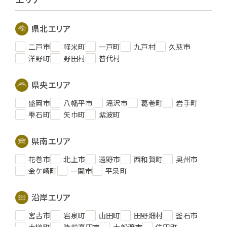
県北エリア
二戸市
軽米町
一戸町
九戸村
久慈市
洋野町
野田村
普代村
県央エリア
盛岡市
八幡平市
滝沢市
葛巻町
岩手町
雫石町
矢巾町
紫波町
県南エリア
花巻市
北上市
遠野市
西和賀町
奥州市
金ケ崎町
一関市
平泉町
沿岸エリア
宮古市
岩泉町
山田町
田野畑村
釜石市
大槌町
陸前高田市
大船渡市
住田町