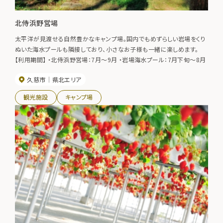
北侍浜野営場
太平洋が見渡せる自然豊かなキャンプ場。国内でもめずらしい岩場をくり
ぬいた海水プールも隣接しており、小さなお子様も一緒に楽しめます。
【利用期間】 ・北侍浜野営場：7月～9月 ・岩場海水プール：7月下旬～8月
久慈市
県北エリア
観光施設
キャンプ場