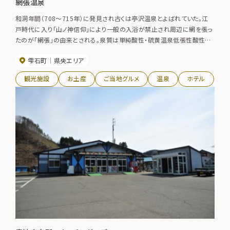
網張温泉
和洞年間（708～715年）に発見され古くは亭沢温泉とよばれていた。江
戸時代に入り「山ノ神信仰」により一般の入浴が禁止され周辺に網を張っ
たのが「網張」の由来とされる。泉質は単純酸性・硫黄温泉低張性酸性高
温泉、効能は慢性皮膚病・慢性婦人病・きりきず・糖尿病・高血圧症・痔病
雫石町
県央エリア
など。
観光施設
お土産
ご当地グルメ
温泉
ホテル