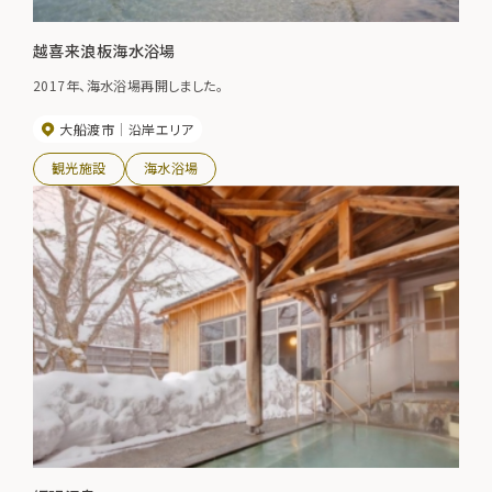
越喜来浪板海水浴場
2017年、海水浴場再開しました。
大船渡市
沿岸エリア
観光施設
海水浴場