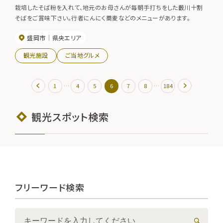
栽培したそば粉を入れて、地元のお母さんが毎朝手打ちをした藪川十割
そばをご賞味下さい。行者にんにく蕎麦などのメニューがあります。
盛岡市
県央エリア
観光施設
ご当地グルメ
…
…
1
4
5
6
7
8
184
観光スポット検索
フリーワード検索