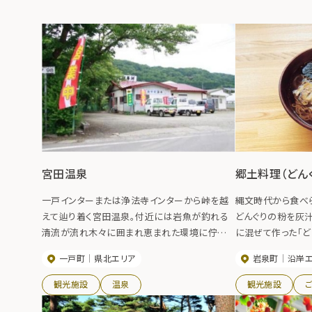
宮田温泉
郷土料理（どん
一戸インターまたは浄法寺インターから峠を越
縄文時代から食べ
えて辿り着く宮田温泉。付近には岩魚が釣れる
どんぐりの粉を灰汁
清流が流れ木々に囲まれ恵まれた環境に佇む。
に混ぜて作った「ど
泉質は『美人の湯』と言われる重曹（炭酸水素ナ
とツルリとした食感
一戸町
県北エリア
岩泉町
沿岸
トリウム）を多量に含みお湯はツルツルとした肌
田楽もあります。
触り。また食塩分も比較的多くリウマチなどに効
観光施設
温泉
観光施設
能がある。二酸化炭素の含有量も多いので血行