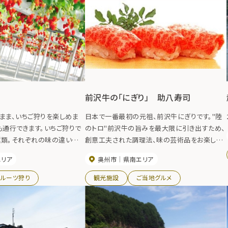
前沢牛の「にぎり」 助八寿司
まま、いちご狩りを楽しめま
日本で一番最初の元祖、前沢牛にぎりです。"陸
も通行できます。いちご狩りで
のトロ"前沢牛の旨みを最大限に引き出すため、
種類。それぞれの味の違いを
創意工夫された調理法、味の芸術品をお楽しみ
ースもあり、ゆったりと過ご
ください。
エリア
奥州市
県南エリア
。採れたていちごの販売もして
フルーツ狩り
観光施設
ご当地グルメ