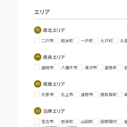
エリア
県北エリア
二戸市
軽米町
一戸町
九戸村
久
県央エリア
盛岡市
八幡平市
滝沢市
葛巻町
県南エリア
花巻市
北上市
遠野市
西和賀町
沿岸エリア
宮古市
岩泉町
山田町
田野畑村