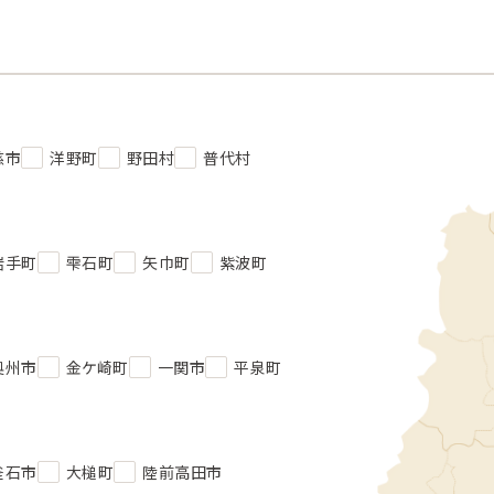
慈市
洋野町
野田村
普代村
岩手町
雫石町
矢巾町
紫波町
奥州市
金ケ崎町
一関市
平泉町
釜石市
大槌町
陸前高田市