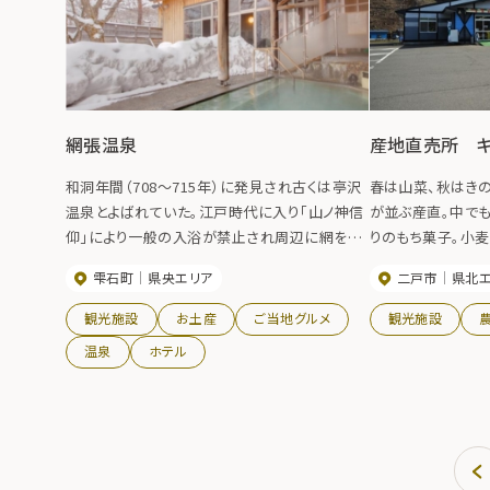
網張温泉
産地直売所 キ
和洞年間（708～715年）に発見され古くは亭沢
春は山菜、秋はき
温泉とよばれていた。江戸時代に入り「山ノ神信
が並ぶ産直。中で
仰」により一般の入浴が禁止され周辺に網を張
りのもち菓子。小
ったのが「網張」の由来とされる。泉質は単純酸
れカシワの葉に包ん
雫石町
県央エリア
二戸市
県北
性・硫黄温泉低張性酸性高温泉、効能は慢性皮
『揚げもち』・『か
膚病・慢性婦人病・きりきず・糖尿病・高血圧症・
れた懐かしくて美
観光施設
お土産
ご当地グルメ
観光施設
痔病など。
す。
温泉
ホテル