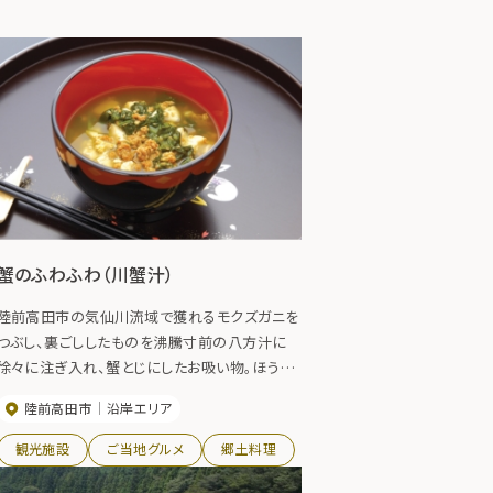
蟹のふわふわ（川蟹汁）
陸前高田市の気仙川流域で獲れるモクズガニを
つぶし、裏ごししたものを沸騰寸前の八方汁に
徐々に注ぎ入れ、蟹とじにしたお吸い物。ほうれ
ん草などの野菜、豆腐などを入れたり、各家庭に
陸前高田市
沿岸エリア
よってそれぞれの味わい方がある。
観光施設
ご当地グルメ
郷土料理