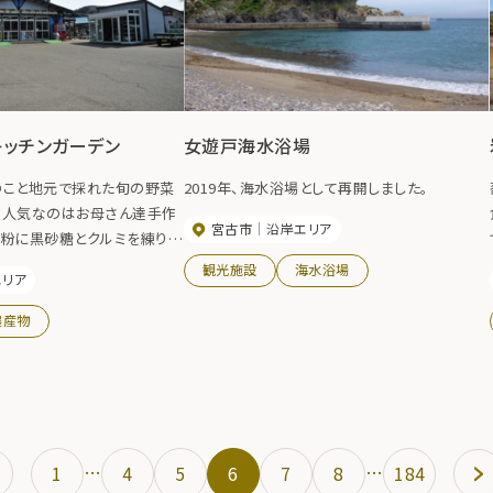
ッチンガーデン
女遊戸海水浴場
のこと地元で採れた旬の野菜
2019年、海水浴場として再開しました。
も人気なのはお母さん達手作
宮古市
沿岸エリア
麦粉に黒砂糖とクルミを練り入
で焼いた『きゃばもち』や、
観光施設
海水浴場
エリア
ますもち』など全国で表彰もさ
味しいおやつを販売していま
農産物
…
…
1
4
5
6
7
8
184