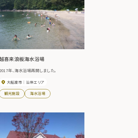
越喜来浪板海水浴場
2017年、海水浴場再開しました。
大船渡市
沿岸エリア
観光施設
海水浴場