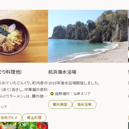
ぐり料理他）
机浜海水浴場
られていたどんぐり。町内産の
2018年海水浴場開設しました。
（あく）抜きし、中華麺の原料
田野畑村
沿岸エリア
んぐりラーメン」は、腰の強さ
が特徴です。ひっつみ、豆腐
観光施設
海水浴場
エリア
ご当地グルメ
郷土料理