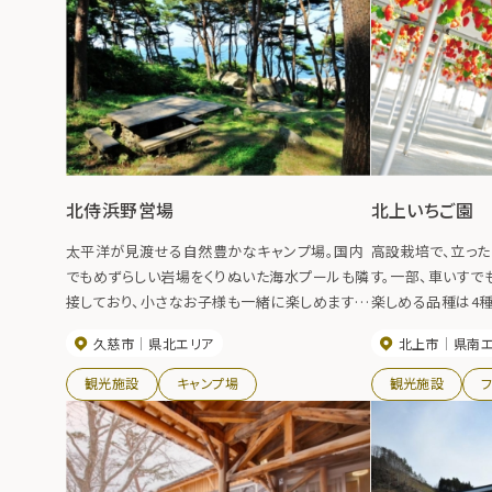
を良くし体がよく温まるという。近くの町から定期
的に通ってくる常連客もいるほど。
北侍浜野営場
北上いちご園
太平洋が見渡せる自然豊かなキャンプ場。国内
高設栽培で、立った
でもめずらしい岩場をくりぬいた海水プールも隣
す。一部、車いすで
接しており、小さなお子様も一緒に楽しめます。
楽しめる品種は4
【利用期間】 ・北侍浜野営場：7月～9月 ・岩場海
食べ比べ！休憩スペ
久慈市
県北エリア
北上市
県南
水プール：7月下旬～8月
すことが出来ます
います。
観光施設
キャンプ場
観光施設