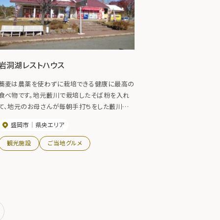
岩洞湖レストハウス
蕎麦は農薬を使わずに栽培できる健康に最高の
食べ物です。地元藪川で栽培したそば粉を入れ
て、地元のお母さんが毎朝手打ちをした藪川十
割そばをご賞味下さい。行者にんにく蕎麦など
盛岡市
県央エリア
のメニューがあります。
観光施設
ご当地グルメ