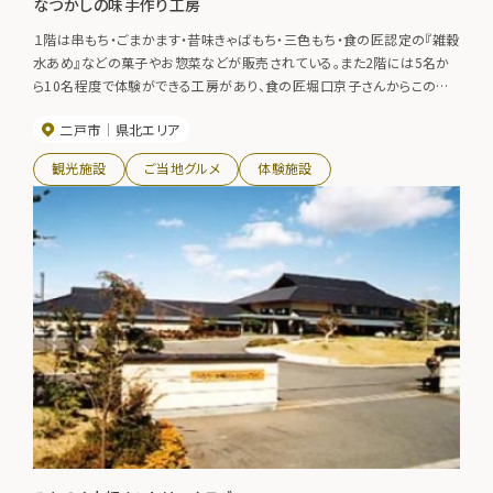
なつかしの味手作り工房
１階は串もち・ごまかます・昔味きゃばもち・三色もち・食の匠認定の『雑穀
水あめ』などの菓子やお惣菜などが販売されている。また2階には5名か
ら10名程度で体験ができる工房があり、食の匠堀口京子さんからこの地
方ならではの柳ばっとや手打ちそば・きびだんご・彼岸だんご作り・けんち
二戸市
県北エリア
ん汁作りなど習うこともできる。
観光施設
ご当地グルメ
体験施設