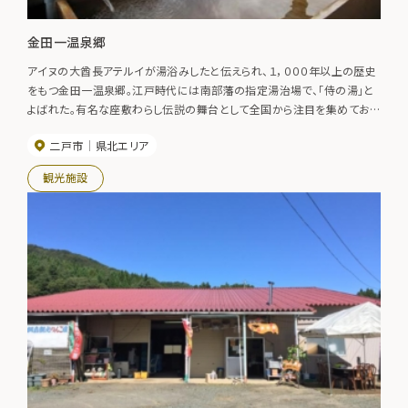
金田一温泉郷
アイヌの大酋長アテルイが湯浴みしたと伝えられ、１，０００年以上の歴史
をもつ金田一温泉郷。江戸時代には南部藩の指定湯治場で、「侍の湯」と
よばれた。有名な座敷わらし伝説の舞台として全国から注目を集めてお
り、遠来の観光客も多い。周辺には天台寺、九戸城跡、馬仙峡など見所多
二戸市
県北エリア
数。
観光施設