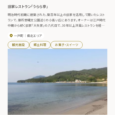
旧家レストラン「うらら亭」
明治時代初期に建築された、築百年以上の旧家を活用して開いたレスト
ランで、御所野縄文公園近くの小高い丘にあります。オーナーは江戸時代
中期から続く旧家「大矢家」の八代目で、30年以上洋風レストランを経営
してきており、地元に戻って実家を活用して営業を始めています。趣があ
一戸町
県北エリア
る落ち着いたたたずまいで、五穀米を使用したご飯とともに、各種洋風メ
ニューを取り揃えています。
観光施設
郷土料理
お菓子・スイーツ