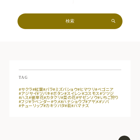
TAG
#サクラ
#紅葉
#バラ
#ミズバショウ
#ヒマワリ
#ベゴニア
#アジサイ
#ツバキ
#ボタン
#スイレン
#コスモス
#ツツジ
#ハス
#彼岸花
#カタクリ
#菜の花
#ザゼンソウ
#いちご狩り
#フジ
#ラベンダー
#ウメ
#ハナショウブ
#アヤメ
#ソバ
#チューリップ
#カキツバタ
#萩
#ハマナス