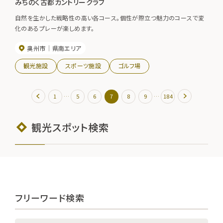
みちのく古都カントリークラブ
自然を生かした戦略性の高い各コース。個性が際立つ魅力のコースで変
化のあるプレーが楽しめます。
奥州市
県南エリア
観光施設
スポーツ施設
ゴルフ場
…
…
1
5
6
7
8
9
184
観光スポット検索
フリーワード検索