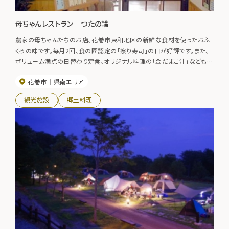
母ちゃんレストラン つたの輪
農家の母ちゃんたちのお店。花巻市東和地区の新鮮な食材を使ったおふ
くろの味です。毎月2回、食の匠認定の「祭り寿司」の日が好評です。また、
ボリューム満点の日替わり定食、オリジナル料理の「金だまこ汁」などもお
薦めです。
花巻市
県南エリア
観光施設
郷土料理