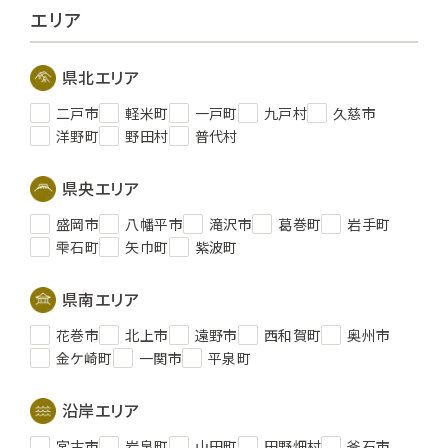
エリア
県北エリア
二戸市
軽米町
一戸町
九戸村
久慈市
洋野町
野田村
普代村
県央エリア
盛岡市
八幡平市
滝沢市
葛巻町
岩手町
雫石町
矢巾町
紫波町
県南エリア
花巻市
北上市
遠野市
西和賀町
奥州市
金ケ崎町
一関市
平泉町
沿岸エリア
宮古市
岩泉町
山田町
田野畑村
釜石市