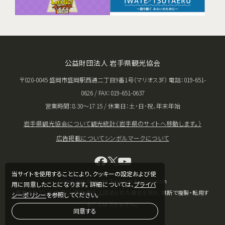
公益財団法人 岩手県観光協会
〒020-0045 盛岡市盛岡駅西通二丁目9番1号（マリオス3F） 電話：019-651-
0626 / FAX：019-651-0637
営業時間：8:30〜17:15 / 休業日：土･日･祝、年末年始
岩手県観光協会について
観光統計（岩手県のサイトへ移動します。）
広告掲載について
シンボルマークについて
当サイトを使用することにより、クッキーの設定および使
Copyright © Iwate Tourism Association
用に同意したことになります。 詳細については、
プライバ
掲載されている情報は、著作権法上認められた場合を除き、無断で複製・転用す
シーポリシー
を参照してください。
ることはできません。
同意する