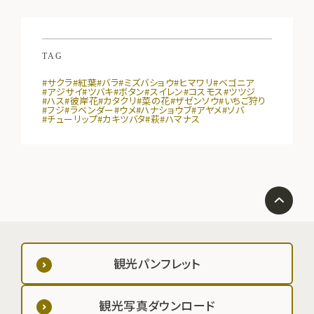
TAG
#サクラ
#紅葉
#バラ
#ミズバショウ
#ヒマワリ
#ベゴニア
#アジサイ
#ツバキ
#ボタン
#スイレン
#コスモス
#ツツジ
#ハス
#彼岸花
#カタクリ
#菜の花
#ザゼンソウ
#いちご狩り
#フジ
#ラベンダー
#ウメ
#ハナショウブ
#アヤメ
#ソバ
#チューリップ
#カキツバタ
#萩
#ハマナス
観光パンフレット
観光写真ダウンロード