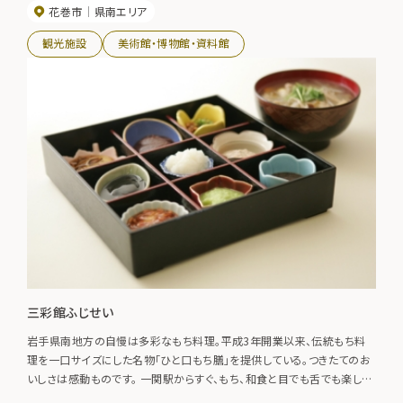
花巻市
県南エリア
観光施設
美術館・博物館・資料館
三彩館ふじせい
岩手県南地方の自慢は多彩なもち料理。平成3年開業以来、伝統もち料
理を一口サイズにした名物「ひと口もち膳」を提供している。つきたてのお
いしさは感動ものです。 一関駅からすぐ、もち、和食と目でも舌でも楽しん
でいただけるお店です。