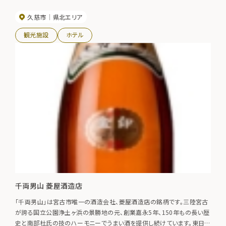
久慈市
県北エリア
観光施設
ホテル
千両男山 菱屋酒造店
「千両男山」は宮古市唯一の酒造会社、菱屋酒造店の銘柄です。三陸宮古
が誇る国立公園浄土ヶ浜の景勝地の元、創業嘉永5年、150年もの長い歴
史と南部杜氏の技のハーモニーでうまい酒を提供し続けています。東日本