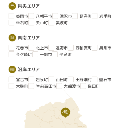
県央エリア
盛岡市
八幡平市
滝沢市
葛巻町
岩手町
雫石町
矢巾町
紫波町
県南エリア
花巻市
北上市
遠野市
西和賀町
奥州市
金ケ崎町
一関市
平泉町
沿岸エリア
宮古市
岩泉町
山田町
田野畑村
釜石市
大槌町
陸前高田市
大船渡市
住田町