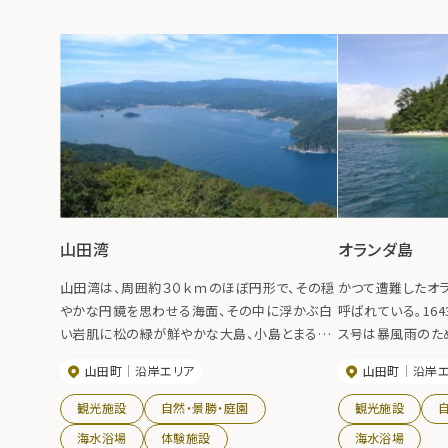
山田湾
オランダ島
山田湾は、周囲約３０ｋｍのほぼ円形で、その穏
かつて遭難したオ
やかな円鏡を思わせる海面、その中に浮かぶ白
呼ばれている。16
い岩肌に松の緑が鮮やかな大島、小島とまるで
ス号は暴風雨のた
大きな箱庭を思わせる。写真は霞露ヶ岳から見
に投錨した。当時
山田町
沿岸エリア
山田町
沿岸
た山田湾。
下10名は捕らえら
ち商人と砲手は幕
観光施設
自然・景勝・庭園
観光施設
を伝授したといわ
海水浴場
体験施設
海水浴場