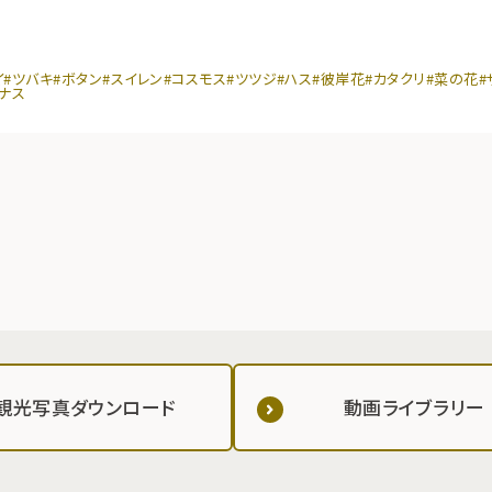
イ
#ツバキ
#ボタン
#スイレン
#コスモス
#ツツジ
#ハス
#彼岸花
#カタクリ
#菜の花
#
マナス
観光写真ダウンロード
動画ライブラリー