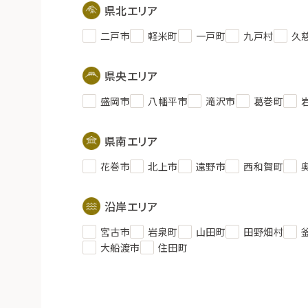
県北エリア
二戸市
軽米町
一戸町
九戸村
久
県央エリア
盛岡市
八幡平市
滝沢市
葛巻町
県南エリア
花巻市
北上市
遠野市
西和賀町
沿岸エリア
宮古市
岩泉町
山田町
田野畑村
大船渡市
住田町