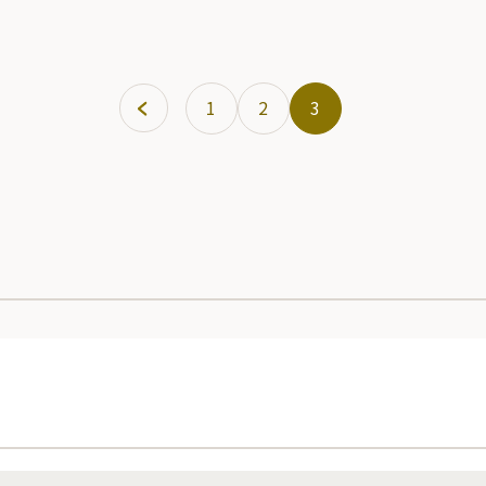
わう。
1
2
3