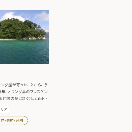
ランダ船が寄ったことからこう
43年、オランダ島のブレスケン
め仲間の船とはぐれ、山田湾
は鎖国中であったため、船長以
エリア
れて江戸へ送られた。そのう
府に請われて江戸で西洋砲術
自然・景勝・庭園
れる。夏は東北唯一の無人島