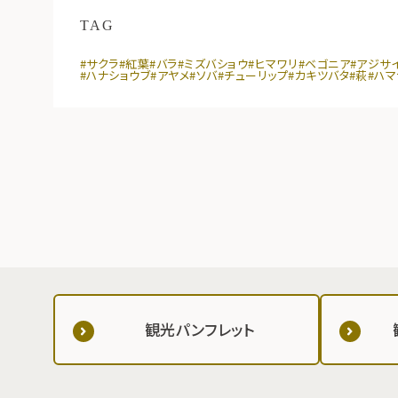
TAG
#サクラ
#紅葉
#バラ
#ミズバショウ
#ヒマワリ
#ベゴニア
#アジサ
#ハナショウブ
#アヤメ
#ソバ
#チューリップ
#カキツバタ
#萩
#ハ
観光パンフレット