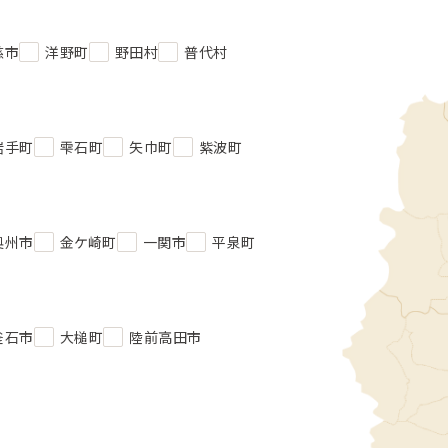
慈市
洋野町
野田村
普代村
岩手町
雫石町
矢巾町
紫波町
奥州市
金ケ崎町
一関市
平泉町
釜石市
大槌町
陸前高田市