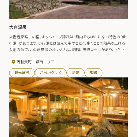
大沓温泉
大沓温泉唯一の宿、ホットハーブ錦秋は、町内でもほかにない特色の「歩
行湯」があります。歩行湯とは読んで字のごとく、歩くことで効果を上げる
入浴方法で、この温泉湯のオリジナル。湯船に歩行コースがあり、さらに
その底には玉石が敷き詰められており、この玉石が足の裏のツボを刺激
西和賀町
県南エリア
して血行を良くしてくれる。
観光施設
ご当地グルメ
温泉
旅館