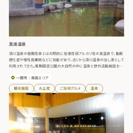
真湯温泉
須川温泉の強酸性泉とは対照的に低張性弱アルカリ性の高温泉で、動脈
硬化症や慢性皮膚病などに効能があり、古くから須川温泉の治し湯として
利用されてきた。栗駒国定公園の大自然の中に温泉と野外活動施設を併
せ持つ。露天風呂には鉄分を含む茶褐色の温泉でほっこり。また、テニス
一関市
県南エリア
コート、遊歩道、ジャブジャブ広場など、家族連れで楽しめる。
観光施設
お土産
ご当地グルメ
温泉