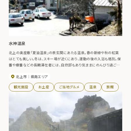
水神温泉
北上の奥座敷「夏油温泉」の表玄関にあたる温泉。春の新緑や秋の紅葉
はとても美しい。冬は、スキー場が近くにあり、運動の後の入浴も格別。保
養や療養などの長期滞在者には、自炊部もあり気ままにのんびり過ごす
ことができます。
北上市
県南エリア
観光施設
お土産
ご当地グルメ
温泉
旅館