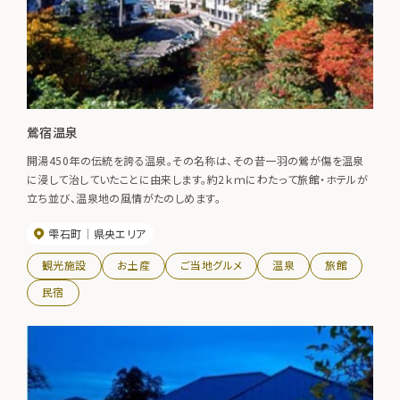
鶯宿温泉
開湯450年の伝統を誇る温泉。その名称は、その昔一羽の鶯が傷を温泉
に浸して治していたことに由来します。約2ｋｍにわたって旅館・ホテルが
立ち並び、温泉地の風情がたのしめます。
雫石町
県央エリア
観光施設
お土産
ご当地グルメ
温泉
旅館
民宿