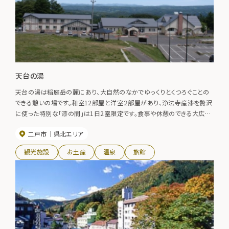
天台の湯
天台の湯は稲庭岳の麓にあり、大自然のなかでゆっくりとくつろぐことの
できる憩いの場です。和室12部屋と洋室２部屋があり、浄法寺産漆を贅沢
に使った特別な「漆の間」は1日2室限定です。食事や休憩のできる大広間
や会議室もあり、多目的にご利用いただけます。天然ミネラルをバランスよ
二戸市
県北エリア
く含んだ弱アルカリミネラル泉の大浴場とサウナがあり、日帰りの入浴も
できます。
観光施設
お土産
温泉
旅館