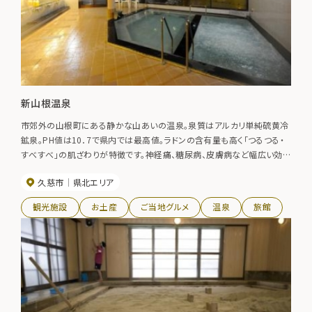
新山根温泉
市郊外の山根町にある静かな山あいの温泉。泉質はアルカリ単純硫黄冷
鉱泉。PH値は10．7で県内では最高値。ラドンの含有量も高く「つるつる・
すべすべ」の肌ざわりが特徴です。神経痛、糖尿病、皮膚病など幅広い効
能があるといわれています。
久慈市
県北エリア
観光施設
お土産
ご当地グルメ
温泉
旅館