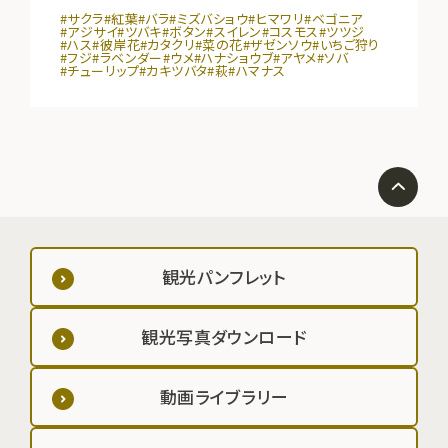
#サクラ
#紅葉
#バラ
#ミズバショウ
#ヒマワリ
#ベゴニア
#アジサイ
#ツバキ
#ボタン
#スイレン
#コスモス
#ツツジ
#ハス
#彼岸花
#カタクリ
#菜の花
#ザゼンソウ
#いちご狩り
#フジ
#ラベンダー
#ウメ
#ハナショウブ
#アヤメ
#ソバ
#チューリップ
#カキツバタ
#萩
#ハマナス
観光パンフレット
観光写真ダウンロード
動画ライブラリー