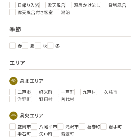
日帰り入浴
露天風呂
源泉かけ流し
貸切風呂
露天風呂付き客室
湯治
季節
春
夏
秋
冬
エリア
県北エリア
二戸市
軽米町
一戸町
九戸村
久慈市
洋野町
野田村
普代村
県央エリア
盛岡市
八幡平市
滝沢市
葛巻町
岩手町
雫石町
矢巾町
紫波町