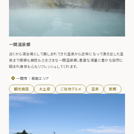
一関温泉郷
古くから湯治場として親しまれてきた温泉から近年になって湧き出した温
泉まで規模も個性もさまざまな一関温泉郷。豊富な湯量と豊かな自然に
囲まれ身体も心もリフレッシュしてくれます。
一関市
県南エリア
観光施設
お土産
ご当地グルメ
温泉
旅館