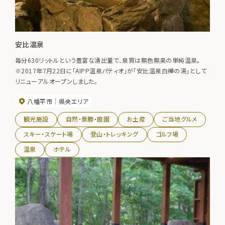
安比温泉
毎分630リットルという豊富な湧出量で、泉質は無色無臭の単純温泉。
※2017年7月22日に「AIPP温泉パティオ」が「安比温泉白樺の湯」として
リニューアルオープンしました。
八幡平市
県央エリア
観光施設
自然・景勝・庭園
お土産
ご当地グルメ
スキー・スケート場
登山・トレッキング
ゴルフ場
温泉
ホテル