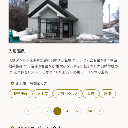
入畑温泉
入畑ダムの下流瀬目渓谷に自噴する温泉は、ラジウム含有量が多く保温
効果抜群です。浴場や客室から 雄大なダムや緑に包まれた大自然の眺め
は、心と体をリフレッシュさせてくれます。※冬期シーズンのみ営業
北上市
県南エリア
観光施設
お土産
ご当地グルメ
温泉
旅館
…
1
2
3
4
5
50