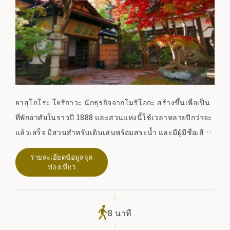
ยาสุโกโระ โยริกาวะ นักธุรกิจจากโมริโอกะ สร้างขึ้นเพื่อเป็น
ที่พักอาศัยในราวปี 1888 และสวนแห่งนี้ใช้เวลาหลายปีกว่าจะ
แล้วเสร็จ มีสวนสำหรับเดินเล่นพร้อมสระน้ำ และมีผู้มีชื่อเสียง
มากมายมาเยี่ยมชม รวมถึงทาคาชิฮาระด้วย สวนที่ได้รับการ
รายละเอียดข้อมูลจุด
คุ้มครองและอาคารภูมิทัศน์ที่สำคัญในเมืองโมริโอกะ สวนแห่ง
ท่องเที่ยว
นี้ได้รับการขึ้นทะเบียนเป็นอนุสรณ์สถานแห่งชาติ
8 นาที