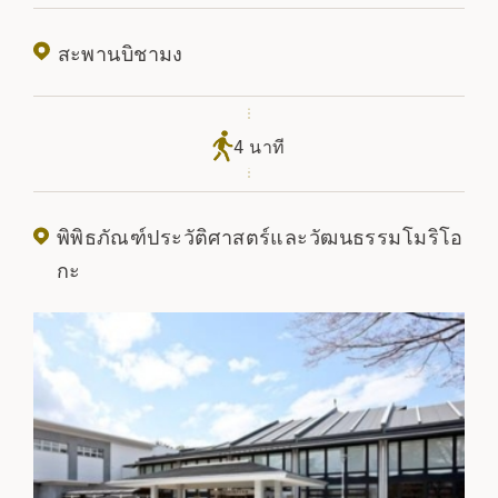
สะพานบิชามง
4 นาที
พิพิธภัณฑ์ประวัติศาสตร์และวัฒนธรรมโมริโอ
กะ