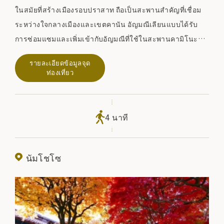
ในสมัยที่สร้างเมืองรอบปราสาท ถือเป็นสะพานสำคัญที่เชื่อม
ระหว่างใจกลางเมืองและเขตคานัน อัญมณีเลียนแบบได้รับ
การซ่อมแซมและเพิ่มเข้ากับอัญมณีที่ใช้ในสะพานคามิโนะบา
ชิและโยโนจิในอดีต
รายละเอียดข้อมูลจุด
ท่องเที่ยว
4 นาที
นัมโชโซ