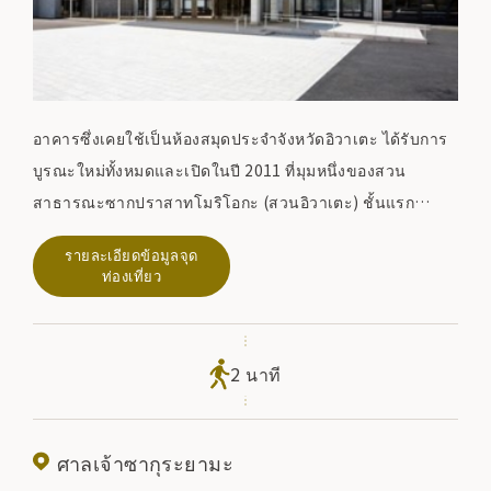
อาคารซึ่งเคยใช้เป็นห้องสมุดประจำจังหวัดอิวาเตะ ได้รับการ
บูรณะใหม่ทั้งหมดและเปิดในปี 2011 ที่มุมหนึ่งของสวน
สาธารณะซากปราสาทโมริโอกะ (สวนอิวาเตะ) ชั้นแรก
แนะนำเทศกาลของโมริโอกะ (Chagu Chagu Umako,
รายละเอียดข้อมูลจุด
Morioka Sansa Odori, รถแห่เทศกาลฤดูใบไม้ร่วงโมริโอกะ)
ท่องเที่ยว
และข้อมูลการท่องเที่ยวตามฤดูกาล ในขณะที่ชั้นสองจัดแสดง
ประวัติศาสตร์ของตระกูลโมริโอกะและสมบัติของตระกูลนันบุ
นอกจากนี้ยังมีร้านกาแฟ (พื้นที่พักผ่อน ``ฟุกิกาตะ'') โปรด
2 นาที
แวะมาสัมผัสประวัติศาสตร์และวัฒนธรรมของเมืองปราสาท
โมริโอกะและเพลิดเพลินกับการเดินเล่นรอบเมือง
ศาลเจ้าซากุระยามะ