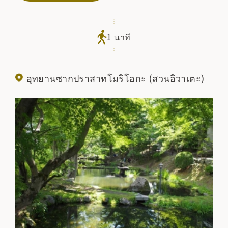
วัฒนธรรมที่สำคัญของประเทศ เทศกาลประจำปีจัดขึ้นตั้งแต่
วันที่ 25 ถึง 27 พฤษภาคม และมีขบวนพาเหรดของนักรบและ
การถวายศิลปะการแสดงแบบดั้งเดิม
1 นาที
อุทยานซากปราสาทโมริโอกะ (สวนอิวาเตะ)