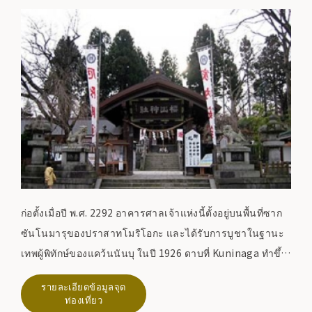
ก่อตั้งเมื่อปี พ.ศ. 2292 อาคารศาลเจ้าแห่งนี้ตั้งอยู่บนพื้นที่ซาก
ซันโนมารุของปราสาทโมริโอกะ และได้รับการบูชาในฐานะ
เทพผู้พิทักษ์ของแคว้นนันบุ ในปี 1926 ดาบที่ Kuninaga ทำขึ้น
ในสมัยนันโบคุโจตอนต้นได้รับการบริจาคให้กับศาลเจ้าซะ
รายละเอียดข้อมูลจุด
กุระยามะโดยนันบุ ริจุน และถูกกำหนดให้เป็นทรัพย์สินทาง
ท่องเที่ยว