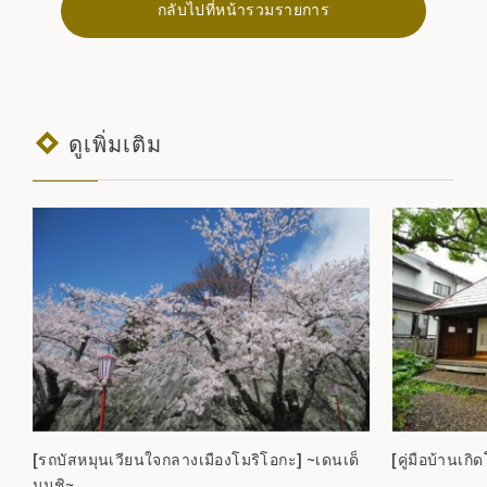
กลับไปที่หน้ารวมรายการ
ดูเพิ่มเติม
[รถบัสหมุนเวียนใจกลางเมืองโมริโอกะ] ~เดนเด็
[คู่มือบ้านเก
นมุชิ~