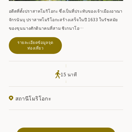
อดีตที่ตั้งปราสาทโมริโอกะ ซึ่งเป็นที่ประทับของเจ้าเมืองอาณา
จักรนันบุ ปราสาทโมริโอกะสร้างเสร็จในปี 1633 ในรัชสมัย
ของขุนนางศักดินาคนที่สาม ชิเกนาโอ
ปราสาทที่สร้างขึ้นบนเนินเขาบริเวณจุดบรรจบของแม่น้ำคิตา
รายละเอียดข้อมูลจุด
คามิและแม่น้ำนาคาสึกาวะสายเก่า
ท่องเที่ยว
ปัจจุบันมีเพียงกำแพงหินและสระน้ำเท่านั้นที่ยังคงอยู่ และพื้นที่
ดังกล่าวเป็นที่รู้จักในชื่อ สวนซากปราสาทโมริโอกะ และผู้คน
ในท้องถิ่นมาเยี่ยมชมตลอดทั้งปี
15 นาที
สถานีโมริโอกะ