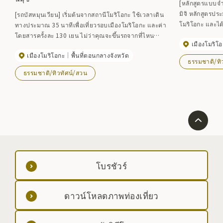
[หลักสูตรแบบจำ
มิจิ หลักสูตรป
[รถบัสหมุนเวียน] เริ่มต้นจากสถานีโมริโอกะ ใช้เวลาเดิน
โมริโอกะ และได
ทางประมาณ 35 นาทีเพื่อเที่ยวรอบเมืองโมริโอกะ และค่า
(มัคคุเทศก์โมริโอกะ ฟุรุซา
โดยสารครั้งละ 130 เยน ไม่ว่าคุณจะขึ้นรถจากที่ไหน
เมืองโมริโ
เยนต่อไกด์ (ไก
ก็ตาม สะดวกสำหรับการเที่ยวชมเมืองโมริโอกะ *เนื้อหา
เมืองโมริโอกะ
พื้นที่ตอนกลางจังหวัด
ทราบว่ามีค่าใช้จ่ายที่
หลักสูตรด้านล่างนี้เป็นไปตามเข็มนาฬิกา [เวลาทำการ]
ธรรมชาติ/ทิ
สมาคมการท่องเ
ตามเข็มนาฬิกาตั้งแต่เวลา 09:00 น. ทวนเข็มนาฬิกา
ธรรมชาติ/ทิวทัศน์/สวน
604-3305 FAX 0
ตั้งแต่เวลา 09:05 น. (ให้บริการทุก ๆ 20-30 นาทีโดย
โอกะ◆ *ก
ประมาณ) [ค่าธรรมเนียมเที่ยวเดียว] ผู้ใหญ่ 130 เยน เด็ก
(นักเรียนชั้นประถมศึกษา) 70 เยน [ตั๋วฟรีหนึ่งวัน] ผู้ใหญ่
350 เยน เด็ก (นักเรียนชั้นประถมศึกษา) 180 เยน [ข้อมูล
ติดต่อ] บริษัทขนส่งจังหวัดอิวาเตะ จำกัด โทร 019-654-
2141 ●คลิกที่นี่เพื่อดูโฮมเพจของ Iwate Prefectural
Transport Co., Ltd
โบรชัวร์
ดาวน์โหลดภาพท่องเที่ยว