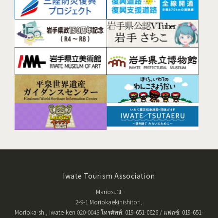
Iwate Tourism Association
Mariosu3F
2-9-1 Moriokaekinishitori,
Morioka-shi, Iwate-ken 020-0045 โทรศัพท์: 019-651-0626 / แฟกซ์: 019-651-