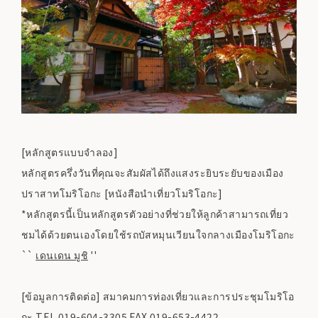
[หลักสูตรแบบจำลอง]
หลักสูตรครึ่งวันที่คุณจะสัมผัสได้ถึงแสงระยิบระยับของเมือง
ปราสาทโมริโอกะ [หนังสือนำเที่ยวโมริโอกะ]
*หลักสูตรนี้เป็นหลักสูตรตัวอย่างที่ช่วยให้ลูกค้าสามารถเที่ยว
ชมได้ด้วยตนเองโดยใช้รถบัสหมุนเวียนใจกลางเมืองโมริโอกะ
``
เดนเดน มูชิ
''
[ข้อมูลการติดต่อ] สมาคมการท่องเที่ยวและการประชุมโมริโอ
กะ TEL 019-604-3305 FAX 019-653-4422