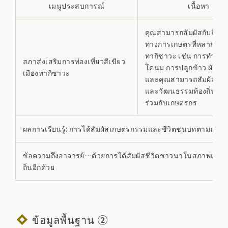
เมนูประสบการณ์
เนื้อหา
คุณสามารถสัมผัสกับกิจก
ทางการเกษตรที่หลากหล
ทากิซาวะ เช่น การทำฟาร
สภาส่งเสริมการท่องเที่ยวสีเขียว
โคนม การปลูกข้าว ผัก แ
เมืองทากิซาวะ
และคุณสามารถสัมผัสกับ
และวัฒนธรรมท้องถิ่นจาก
ร่วมกับเกษตรกร
ผลการเรียนรู้: การได้สัมผัสเกษตรกรรมและชีวิตชนบทตามฤดูก
ข้อความถึงอาจารย์…ด้วยการได้สัมผัสชีวิตชาวนาในสภาพแวดล้อมท
ถิ่นอีกด้วย
ข้อมูลพื้นฐาน ②