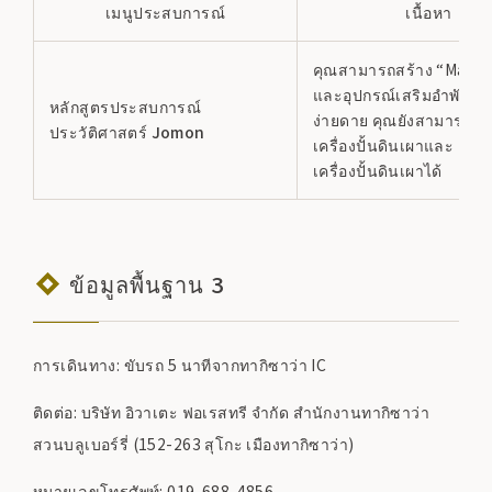
เมนูประสบการณ์
เนื้อหา
คุณสามารถสร้าง “Maga
และอุปกรณ์เสริมอำพันได้
หลักสูตรประสบการณ์
ง่ายดาย คุณยังสามารถทำ
ประวัติศาสตร์ Jomon
เครื่องปั้นดินเผาและ
เครื่องปั้นดินเผาได้
ข้อมูลพื้นฐาน 3
การเดินทาง: ขับรถ 5 นาทีจากทากิซาว่า IC
ติดต่อ: บริษัท อิวาเตะ ฟอเรสทรี จำกัด สำนักงานทากิซาว่า
สวนบลูเบอร์รี่ (152-263 สุโกะ เมืองทากิซาว่า)
หมายเลขโทรศัพท์: 019-688-4856