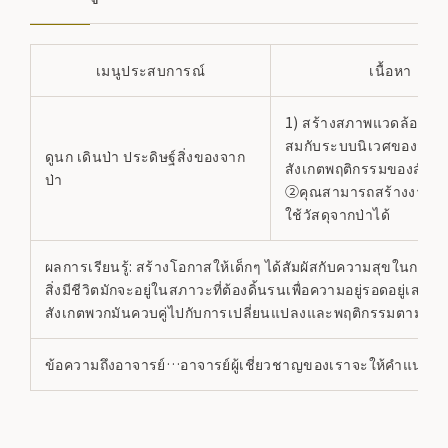
เมนูประสบการณ์
เนื้อหา
1) สร้างสภาพแวดล้อมที่
สมกับระบบนิเวศของสัตว์
ดูนก เดินป่า ประดิษฐ์สิ่งของจาก
สังเกตพฤติกรรมของสัตว์ป
ป่า
②คุณสามารถสร้างงานฝี
ใช้วัสดุจากป่าได้
ผลการเรียนรู้: สร้างโอกาสให้เด็กๆ ได้สัมผัสกับความสุขในก
สิ่งมีชีวิตมักจะอยู่ในสภาวะที่ต้องดิ้นรนเพื่อความอยู่รอดอยู่เส
สังเกตพวกมันควบคู่ไปกับการเปลี่ยนแปลงและพฤติกรรมตามฤดู
ข้อความถึงอาจารย์…อาจารย์ผู้เชี่ยวชาญของเราจะให้คำแนะนำที