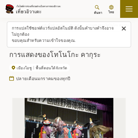
ไทย
ค้นหา
กลับขึ้นด้านบน
อีเวนต์
การแสดงของโทโนโกะ คากุระ
การแปลใช้ซอฟต์แวร์แปลอัตโนมัติ ดังนั้นคำบางคำจึงอาจ
ไม่ถูกต้อง
ขอบคุณสำหรับความเข้าใจของคุณ.
การแสดงของโทโนโกะ คากุระ
เมืองโอชู
พื้นที่ตอนใต้จังหวัด
ปลายเดือนมกราคมของทุกปี