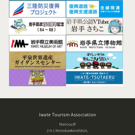
Iwate Tourism Association
Mariosu3F
2-9-1 Moriokaekinishitori,