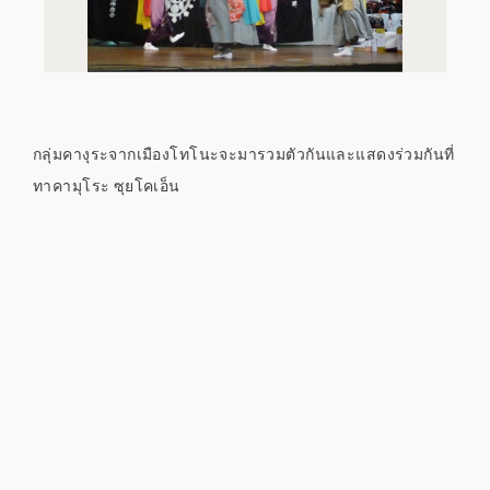
กลุ่มคางุระจากเมืองโทโนะจะมารวมตัวกันและแสดงร่วมกันที่
ทาคามุโระ ซุยโคเอ็น