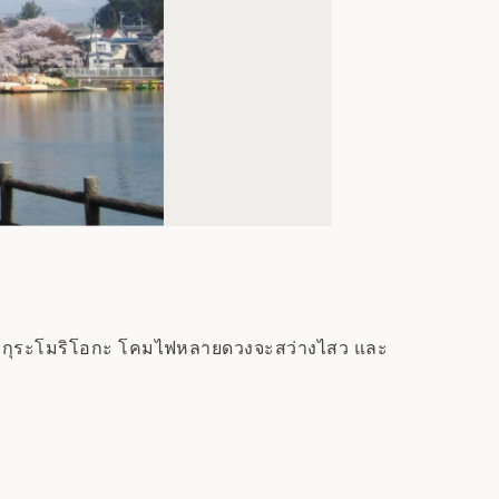
กซากุระโมริโอกะ โคมไฟหลายดวงจะสว่างไสว และ