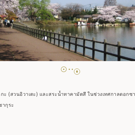
ริโอกะ (สวนอิวาเตะ) และสระน้ำทาคามัตสึ ในช่วงเทศกาลดอ
กซากุระ