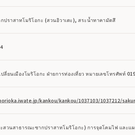
กปราสาทโมริโอกะ (สวนอิวาเตะ), สระน้ำทาคามัตสึ
24
เปลี่ยนเมืองโมริโอกะ ฝ่ายการท่องเที่ยว หมายเลขโทรศัพท์ 0
morioka.iwate.jp/kankou/kankou/1037103/1037212/saku
าะสวนสาธารณะซากปราสาทโมริโอกะ) การจุดโคมไฟ และแผ