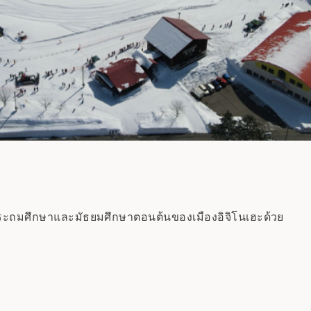
ดับประถมศึกษาและมัธยมศึกษาตอนต้นของเมืองอิจิโนเฮะด้วย