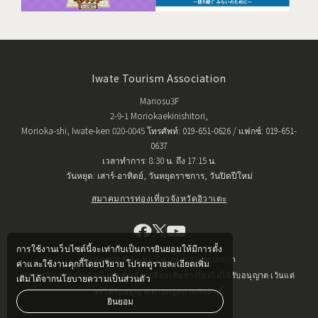
Iwate Tourism Association
Mariosu3F
2-9-1 Moriokaekinishitori,
Morioka-shi, Iwate-ken 020-0045 โทรศัพท์: 019-651-0626 / แฟกซ์: 019-651-
0637
เวลาทำการ: 8:30 น. ถึง 17:15 น.
วันหยุด: เสาร์-อาทิตย์, วันหยุดราชการ, วันปิดปีใหม่
สมาคมการท่องเที่ยวจังหวัดอิวาเตะ
การใช้งานเว็บไซต์นี้จะเท่ากับเป็นการยินยอมให้มีการตั้ง
Copyright © Iwate Tourism Association
ค่าและใช้งานคุกกี้โดยปริยาย โปรดดูรายละเอียดเพิ่ม
ข้อมูลที่เผยแพร่จะต้องไม่ทำซ้ำหรือเปลี่ยนเส้นทางโดยไม่ได้รับอนุญาต เว้นแต่
เติมได้จากนโยบายความเป็นส่วนตัว
จะได้รับอนุญาตตามกฎหมายลิขสิทธิ์
ยินยอม