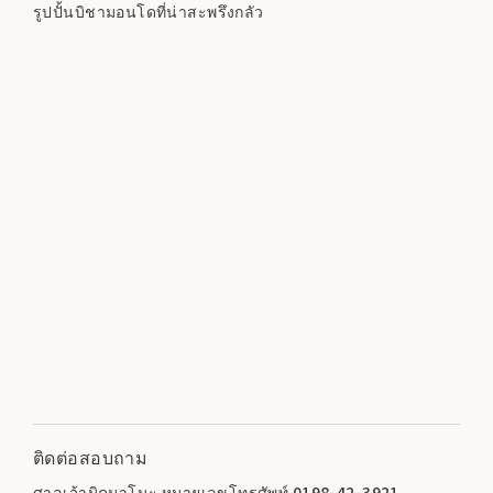
รูปปั้นบิชามอนโดที่น่าสะพรึงกลัว
ติดต่อสอบถาม
ศาลเจ้ามิคุมาโนะ หมายเลขโทรศัพท์ 0198-42-3921