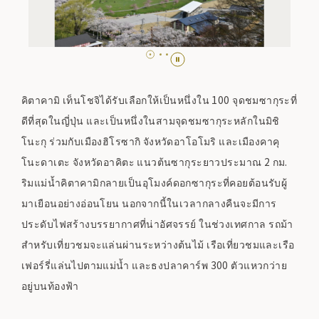
คิตาคามิ เท็นโชจิได้รับเลือกให้เป็นหนึ่งใน 100 จุดชมซากุระที่
ดีที่สุดในญี่ปุ่น และเป็นหนึ่งในสามจุดชมซากุระหลักในมิชิ
โนะกุ ร่วมกับเมืองฮิโรซากิ จังหวัดอาโอโมริ และเมืองคาคุ
โนะดาเตะ จังหวัดอาคิตะ แนวต้นซากุระยาวประมาณ 2 กม.
ริมแม่น้ำคิตาคามิกลายเป็นอุโมงค์ดอกซากุระที่คอยต้อนรับผู้
มาเยือนอย่างอ่อนโยน นอกจากนี้ในเวลากลางคืนจะมีการ
ประดับไฟสร้างบรรยากาศที่น่าอัศจรรย์ ในช่วงเทศกาล รถม้า
สำหรับเที่ยวชมจะแล่นผ่านระหว่างต้นไม้ เรือเที่ยวชมและเรือ
เฟอร์รี่แล่นไปตามแม่น้ำ และธงปลาคาร์พ 300 ตัวแหวกว่าย
อยู่บนท้องฟ้า