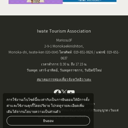
Iwate Tourism Association
Mariosu3F
2-9-1 Moriokaekinishitori,
Morioka-shi, Iwate-ken 020-0045 โทรศัพท์: 019-651-0626 / แฟกซ์: 019-651-
0637
เวลาทำการ: 8:30 น. ถึง 17:15 น.
วันหยุด: เสาร์-อาทิตย์, วันหยุดราชการ, วันปิดปีใหม่
สมาคมการท่องเที่ยวจังหวัดอิวาเตะ
การใช้งานเว็บไซต์นี้จะเท่ากับเป็นการยินยอมให้มีการตั้ง
Copyright © Iwate Tourism Association
ค่าและใช้งานคุกกี้โดยปริยาย โปรดดูรายละเอียดเพิ่ม
ข้อมูลที่เผยแพร่จะต้องไม่ทำซ้ำหรือเปลี่ยนเส้นทางโดยไม่ได้รับอนุญาต เว้นแต่
เติมได้จากนโยบายความเป็นส่วนตัว
จะได้รับอนุญาตตามกฎหมายลิขสิทธิ์
ยินยอม