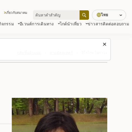
เกี่ยวกับสมาคม
ไทย
 กิจกรรม
อีเวนต์
การเดินทาง
ไกด์นำเที่ยว
ข่าวสาร
ติดต่อสอบถาม
กลับขึ้นด้านบน
ล่ามมัคคุเทศก์
ฮิโรโกะ โอกาวะ