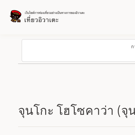
ก
จุนโกะ โฮโซคาว่า (จุ