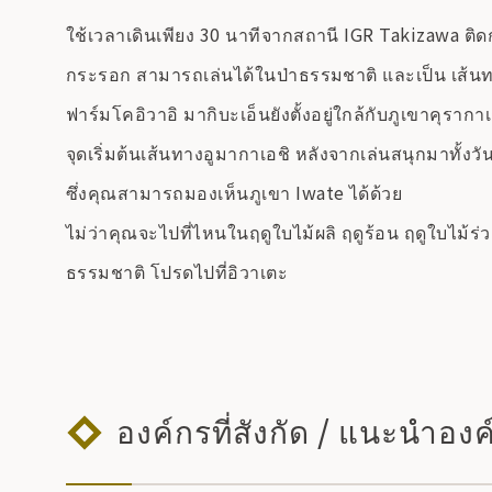
ใช้เวลาเดินเพียง 30 นาทีจากสถานี IGR Takizawa ติดกับ
กระรอก สามารถเล่นได้ในป่าธรรมชาติ และเป็น เส้นทา
ฟาร์มโคอิวาอิ มากิบะเอ็นยังตั้งอยู่ใกล้กับภูเขาคุรากา
จุดเริ่มต้นเส้นทางอูมากาเอชิ หลังจากเล่นสนุกมาทั
ซึ่งคุณสามารถมองเห็นภูเขา Iwate ได้ด้วย
ไม่ว่าคุณจะไปที่ไหนในฤดูใบไม้ผลิ ฤดูร้อน ฤดูใบไม้ร่
ธรรมชาติ โปรดไปที่อิวาเตะ
องค์กรที่สังกัด / แนะนำองค