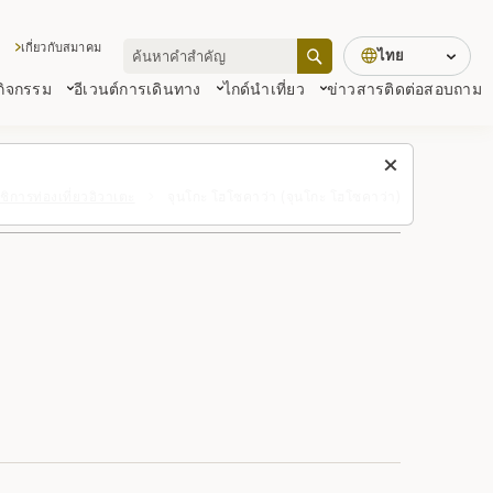
เกี่ยวกับสมาคม
ไทย
 กิจกรรม
อีเวนต์
การเดินทาง
ไกด์นำเที่ยว
ข่าวสาร
ติดต่อสอบถาม
ิการท่องเที่ยวอิวาเตะ
จุนโกะ โฮโซคาว่า (จุนโกะ โฮโซคาว่า)