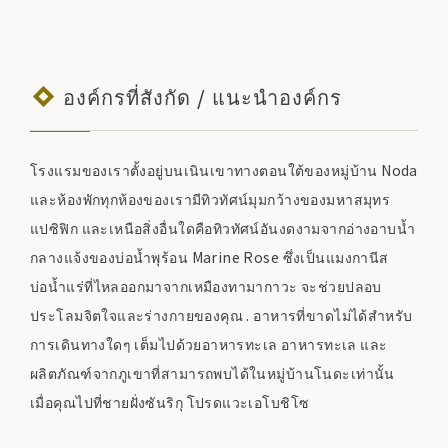
องค์กรที่สังกัด / แนะนำองค์กร
โรงแรมของเราตั้งอยู่บนเนินเขาทางตอนใต้ของหมู่บ้าน Noda
และห้องพักทุกห้องของเรามีทิวทัศน์มุมกว้างของมหาสมุทร
แปซิฟิก และเหนือสิ่งอื่นใดคือทิวทัศน์อันงดงามจากอ่างอาบน้ำ
กลางแจ้งของบ่อน้ำพุร้อน Marine Rose ซึ่งเป็นแมงกานีส
บ่อน้ำแร่ที่ไหลออกมาจากเหมืองทามากาวะ จะช่วยปลอบ
ประโลมจิตใจและร่างกายของคุณ . อาหารที่ขาดไม่ได้สำหรับ
การเดินทางใดๆ เต็มไปด้วยอาหารทะเล อาหารทะเล และ
ผลิตภัณฑ์จากภูเขาที่สามารถพบได้ในหมู่บ้านโนดะเท่านั้น
เมื่อคุณไปที่ชายฝั่งซันริกุ โปรดแวะเอโบชิโซ