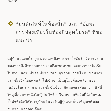
Iwate
“มนต์เสน่ห์ในท้องถิ่น” และ “ข้อมูล
การท่องเที่ยวในท้องถิ่นสุดโปรด” ที่ขอ
แนะนำ
หมู่บ้านโนดะตั้งอยู่ทางตอนเหนือของชายฝั่งซันริกุ มีความงาม
ของชายฝั่งที่หลากหลาย รวมถึงหาดทรายและแนวชายฝั่งเรีย
ในฐานะสถานที่ท่องเที่ยว มี “สวนกุหลาบมารีนโนดะ ทามากา
วะ” ซึ่งเปิดให้บุคคลทั่วไปเข้าชมเป็นอุโมงค์ท่องเที่ยวของ
เหมืองโนดะ ทามากาวะ ซึ่งขึ้นชื่อว่ามีแหล่งสะสมแมงกานีสที่
ใหญ่ที่สุดแห่งหนึ่งในญี่ปุ่น ไพร็อกซีนกุหลาบที่ผลิตที่นี่เป็นของ
ล้ำค่าที่ผลิตได้ในหมู่บ้านโนดะในญี่ปุ่นเท่านั้น เชิญมาสัมผัส
กับความฉลาดอันลึกลับ