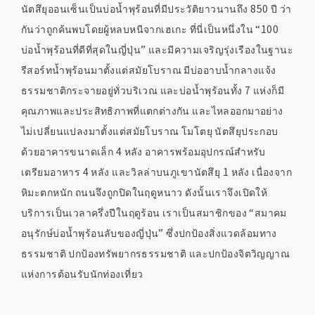
นัตสึยุออนเซ็นเป็นบ่อน้ำพุร้อนที่มีประวัติยาวนานถึง 850 ปี ว่า
กันว่าถูกค้นพบโดยผู้หลบหนีจากเฮเกะ ที่นี่เป็นหนึ่งใน “100
บ่อน้ำพุร้อนที่ดีที่สุดในญี่ปุ่น” และมีความเจริญรุ่งเรืองในฐานะ
รีสอร์ทน้ำพุร้อนมาตั้งแต่สมัยโบราณ มีบ่ออาบน้ำกลางแจ้ง
ธรรมชาติกระจายอยู่ทั่วบริเวณ และบ่อน้ำพุร้อนทั้ง 7 แห่งก็มี
คุณภาพและประสิทธิภาพที่แตกต่างกัน และไหลออกมาอย่าง
ไม่เปลี่ยนแปลงมาตั้งแต่สมัยโบราณ โมโตยุ นัตสึยุประกอบ
ด้วยอาคารขนาดเล็ก 4 หลัง อาคารพร้อมอุปกรณ์สำหรับ
เตรียมอาหาร 4 หลัง และวิลล่าบนภูเขานัตสึยุ 1 หลัง เนื่องจาก
หิมะตกหนัก ถนนจึงถูกปิดในฤดูหนาว ดังนั้นเราจึงเปิดให้
บริการเป็นเวลาครึ่งปีในฤดูร้อน เราเป็นสมาชิกของ “สมาคม
อนุรักษ์บ่อน้ำพุร้อนลับของญี่ปุ่น” ซึ่งปกป้องสิ่งแวดล้อมทาง
ธรรมชาติ ปกป้องทรัพยากรธรรมชาติ และปกป้องจิตวิญญาณ
แห่งการต้อนรับนักท่องเที่ยว