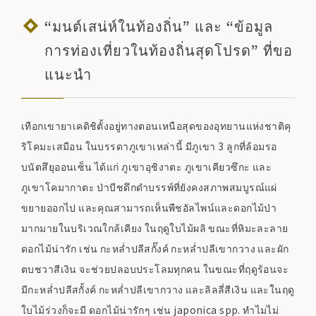
“มนต์เสน่ห์ในท้องถิ่น” และ “ข้อมูล
การท่องเที่ยวในท้องถิ่นสุดโปรด” ที่ขอ
แนะนำ
เทือกเขายาเคดิชิตั้งอยู่ทางตอนเหนือสุดของอุทยานแห่งชาติคุ
ริโคมะเสมือน ในบรรดาภูเขาเหล่านี้ มีภูเขา 3 ลูกที่ล้อมรอ
บนัตสึยุออนเซ็น ได้แก่ ภูเขาอุชิงาตะ ภูเขาเคียวซึกะ และ
ภูเขาโคมากาตะ ป่าบีชดึกดำบรรพ์ที่ยังคงสภาพสมบูรณ์แผ่
ขยายออกไป และคุณสามารถเห็นพืชอัลไพน์และดอกไม้ป่า
มากมายในบริเวณใกล้เคียง ในฤดูใบไม้ผลิ ขณะที่หิมะละลาย
ดอกไม้น่ารัก เช่น กะหล่ำปลีสกั๊งค์ กะหล่ำปลีเขากวาง และผัก
ตบชวาสีเงิน จะช่วยปลอบประโลมทุกคน ในขณะที่ฤดูร้อนจะ
มีกะหล่ำปลีสกั้งค์ กะหล่ำปลีเขากวาง และลิลลี่สีเงิน และในฤดู
ใบไม้ร่วงก็จะมี ดอกไม้น่ารักๆ เช่น japonica spp. ทำไมไม่