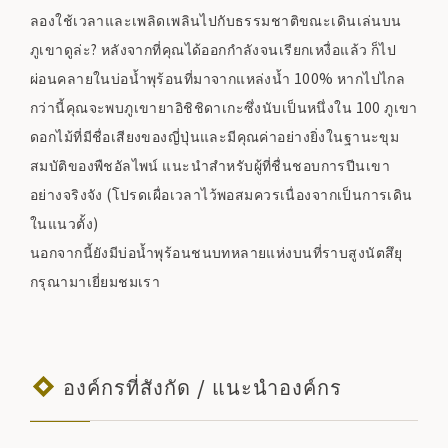
ลองใช้เวลาและเพลิดเพลินไปกับธรรมชาติขณะเดินเล่นบน
ภูเขาดูล่ะ? หลังจากที่คุณได้ออกกำลังจนเรียกเหงื่อแล้ว ก็ไป
ผ่อนคลายในบ่อน้ำพุร้อนที่มาจากแหล่งน้ำ 100% หากไปไกล
กว่านี้คุณจะพบภูเขายาอิชิชิดาเกะซึ่งนับเป็นหนึ่งใน 100 ภูเขา
ดอกไม้ที่มีชื่อเสียงของญี่ปุ่นและมีคุณค่าอย่างยิ่งในฐานะขุม
สมบัติของพืชอัลไพน์ แนะนำสำหรับผู้ที่ชื่นชอบการปีนเขา
อย่างจริงจัง (โปรดเผื่อเวลาไว้พอสมควรเนื่องจากเป็นการเดิน
ในแนวตั้ง)
นอกจากนี้ยังมีบ่อน้ำพุร้อนชนบทหลายแห่งบนที่ราบสูงนัตสึยุ
กรุณามาเยี่ยมชมเรา
องค์กรที่สังกัด / แนะนำองค์กร