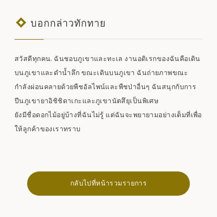
บอกกล่าวทักทาย
สวัสดีทุกคน. ฉันชอบภูเขาและทะเล งานอดิเรกของฉันคือเดิน
บนภูเขาและดำน้ำลึก ขณะเดินบนภูเขา ฉันถ่ายภาพขณะ
กำลังผ่อนคลายด้วยพืชอัลไพน์และพืชป่าอื่นๆ ฉันสนุกกับการ
ปีนภูเขายาอิชิชิดาเกะและภูเขานัตสึยุเป็นพิเศษ
ยังมีชื่อดอกไม้อยู่บ้างที่ฉันไม่รู้ แต่ฉันจะพยายามอย่างเต็มที่เพื่อ
ให้ลูกค้าของเราทราบ
กลับไปที่หน้ารวมรายการ