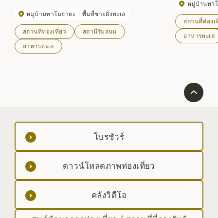
หมู่บ้านท
โนฮาตะ ซึ่งเต็มไปด้วยความงามตามธรรมชาติของท้อง
หมู่บ้านทาโนฮาตะ
พื้นที่ชายฝั่งทะเล
ทะเล ภูเขา และผืนดิน นอกจากนี้ยังมีมุมอาหารจานด่วนที่
สถานที่ท่องเท
ใช้วัตถุดิบมากมายจากหมู่บ้านทาโนฮาตะ เช่น
สถานที่ท่องเที่ยว
สถานีริมถนน
``Tanohata Raw Milk Softsoft'' และ ``Shiitake
อาหารทะเล
Frank'' รวมไปถึงร้านอาหารที่ ``บะหมี่นมสาหร่ายทะเล
อาหารทะเล
เยอะ'' เป็นที่นิยม นอกจากนี้ยังมีที่พักเรียบง่ายแปลกตา "ชิ
ชิโซกัง" ในบ้านพื้นบ้านเก่าที่ได้รับการปรับปรุงใหม่ใกล้ ๆ
และยังมีที่จอดรถสำหรับชาวแคมป์ 5 คน ทำให้ที่นี่เป็น
ฐานใหม่ในฐานะ "สถานีริมถนนที่คุณสามารถพักค้างคืน
ได้"
โบรชัวร์
ดาวน์โหลดภาพท่องเที่ยว
คลังวิดีโอ