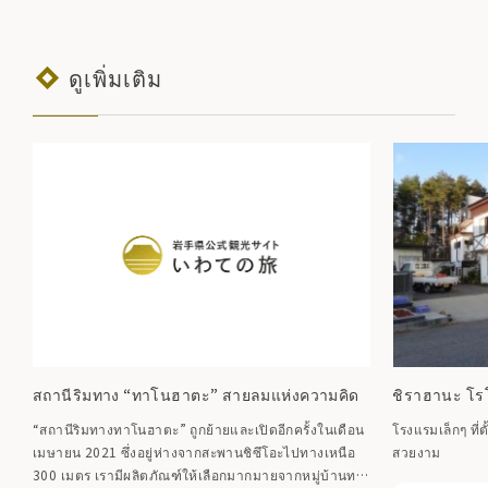
ดูเพิ่มเติม
สถานีริมทาง “ทาโนฮาตะ” สายลมแห่งความคิด
ชิราฮานะ โ
“สถานีริมทางทาโนฮาตะ” ถูกย้ายและเปิดอีกครั้งในเดือน
โรงแรมเล็กๆ ที่ต
เมษายน 2021 ซึ่งอยู่ห่างจากสะพานชิซึโอะไปทางเหนือ
สวยงาม
300 เมตร เรามีผลิตภัณฑ์ให้เลือกมากมายจากหมู่บ้านทา