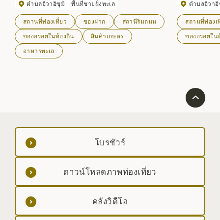
ตำบลอิวาอิซุมิ
พื้นที่ชายฝั่งทะเล
ตำบลอิวาอิซ
รวมถึงเมนูอาหารที่ใช้วัตถุดิบจากท้องถิ่น
ธรรมชาติของเนื้
"แหล่งอาหารมร
สถานที่ท่องเที่ยว
ของฝาก
สถานีริมถนน
สถานที่ท่องเท
Association เหล่
"นัตสึยามะ ฟุยุ
ของอร่อยในท้องถิ่น
สินค้าเกษตร
ของอร่อยในท้
อาหารทะเล
โบรชัวร์
ดาวน์โหลดภาพท่องเที่ยว
คลังวิดีโอ