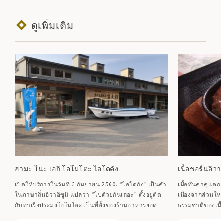
ดูเพิ่มเติม
ฮามะ โนะ เอกิ โอโมโตะ ไอโดคัง
เนื้อชอร์นอิวาอ
เปิดให้บริการในวันที่ 3 กันยายน 2560. “ไอโดกัง” เป็นคำ
เนื้อทันคาคุแตกต
ในภาษาถิ่นอิวาอิซูมิ แปลว่า “ไปด้วยกันเถอะ” ตั้งอยู่ติด
เนื่องจากส่วนใ
กับท่าเรือประมงโอโมโตะ เป็นที่ตั้งของร้านอาหารยอด
ธรรมชาติของเนื้
นิยมที่เสิร์ฟอาหารพิเศษท้องถิ่น เช่น ปลาแซลมอนและผัก
ไขมันมากเกินไป 