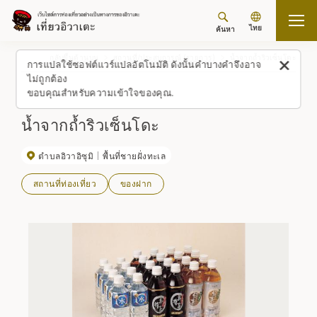
ไทย
ค้นหา
กลับขึ้นด้านบน
สถานที่/ประสบการณ์ (รายการ)
น้ำจากถ้ำริวเซ็นโดะ
การแปลใช้ซอฟต์แวร์แปลอัตโนมัติ ดังนั้นคำบางคำจึงอาจ
ไม่ถูกต้อง
ขอบคุณสำหรับความเข้าใจของคุณ.
น้ำจากถ้ำริวเซ็นโดะ
ตำบลอิวาอิซุมิ
พื้นที่ชายฝั่งทะเล
สถานที่ท่องเที่ยว
ของฝาก