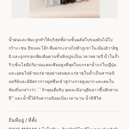
น้ำฝนและหิมะถูกทำให้บริสุทธิ์ผ่านชั้นผลัดใบของต้นไม้ใบ
กว้าง เช่น บีชและโอ๊ก ที่แผ่กระจายไปทั่วภูเขาในเมืองอิวาอิซู
มิ และถูกกรองเพิ่มเติมผ่านชั้นหินปูนเป็นเวลาหลายปี น้ำในถ้ำ
ริวเซ็นโดมีปริมาณแคลเซียมสูงที่สุดในบรรดาน้ำแร่ในญี่ปุ่น
และอุดมไปด้วยแร่ธาตุอย่างสมดุล แร่ธาตุในน้ำเป็นสารอนิ
นทรีย์และมีอัตราการดูดซึมเข้าสู่ร่างกายสูงมาก และคนใน
ท้องถิ่นกล่าวว่า ``ถ้าคุณดื่มจิบ คุณจะมีอายุยืนยาวขึ้นอีกสาม
ปี'' และน้ำนี้ได้รับความนิยมเป็นเวลานาน น้ำมีชีวิต
ถิ่นที่อยู่ / ที่ตั้ง
〒027-0502 90-1 โอโตชิเงะ อิวาอิซูมิโช ชิโมเฮกุน จังหวัดอิ