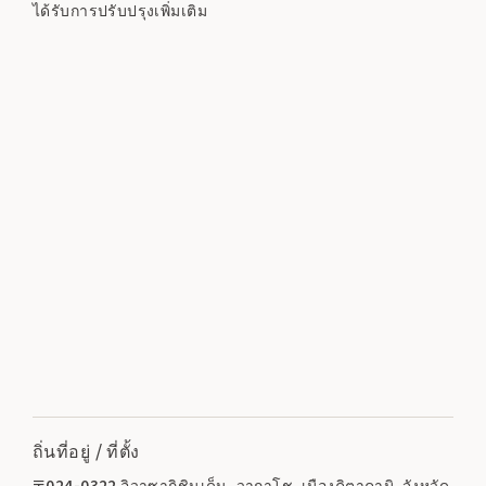
ได้รับการปรับปรุงเพิ่มเติม
ถิ่นที่อยู่ / ที่ตั้ง
〒024-0322 อิวาซากิชินเด็น, วากาโช, เมืองคิตาคามิ, จังหวัด