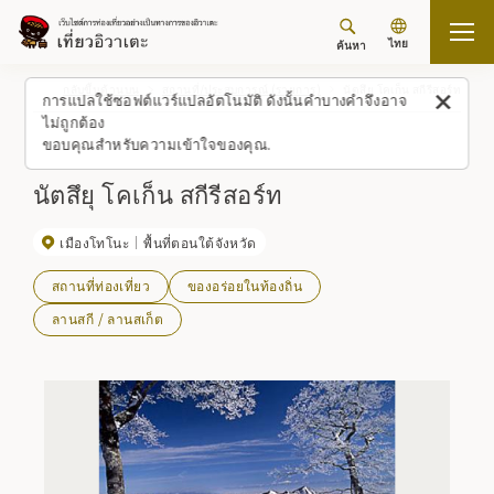
ไทย
ค้นหา
กลับขึ้นด้านบน
สถานที่/ประสบการณ์ (รายการ)
นัตสึยุ โคเก็น สกีรีสอร์ท
การแปลใช้ซอฟต์แวร์แปลอัตโนมัติ ดังนั้นคำบางคำจึงอาจ
ไม่ถูกต้อง
ขอบคุณสำหรับความเข้าใจของคุณ.
นัตสึยุ โคเก็น สกีรีสอร์ท
เมืองโทโนะ
พื้นที่ตอนใต้จังหวัด
สถานที่ท่องเที่ยว
ของอร่อยในท้องถิ่น
ลานสกี / ลานสเก็ต