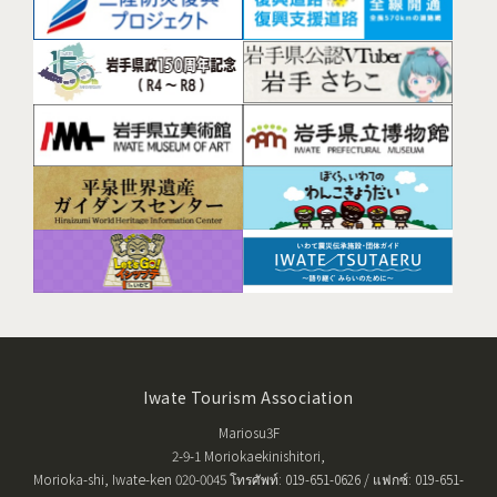
Iwate Tourism Association
Mariosu3F
2-9-1 Moriokaekinishitori,
Morioka-shi, Iwate-ken 020-0045 โทรศัพท์: 019-651-0626 / แฟกซ์: 019-651-