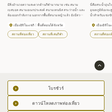
มีสิ่งอำนวยความสะดวกด้านกีฬามากมาย เช่น สนาม
นี่คือสระน้ำอุ่น
เบสบอล สนามอเนกประสงค์ สนามเทนนิส สระว่ายน้ำ และ
อุณหภูมิห้องจะส
ห้องออกกำลังกาย นอกจากพื้นที่สนามหญ้าแล้ว ยังมีสวน
น้ำสำหรับแข่งขั
ดอกไม้ที่เต็มไปด้วยดอกไม้ตามฤดูกาล ทำให้เป็นสวน
สระจากุซซี่ที่ม
เมืองอิจิโนะเซกิ
พื้นที่ตอนใต้จังหวัด
เมืองอิจิโนะ
สาธารณะแบบครบวงจรที่ทั้งครอบครัวสามารถเพลิดเพลิน
ห้องฝึกซ้อม (พร
ได้ในพื้นที่กว้างขวาง ขับรถ 5 นาทีจากสถานีเกบิเค
มีสโมสรว่ายน้ำ
สถานที่ท่องเที่ยว
สถานที่เล่นกีฬา
สถานที่ท่องเท
อาชีพคอยให้ค
โบรชัวร์
ดาวน์โหลดภาพท่องเที่ยว