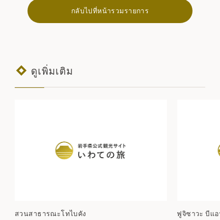
กลับไปที่หน้ารวมรายการ
ดูเพิ่มเติม
สวนสาธารณะโทไบคัง
ฟูจิซาวะ บีแอ