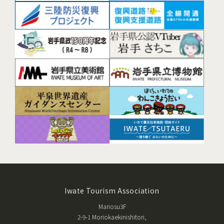
Iwate Tourism Association
Mariosu3F
2-9-1 Moriokaekinishitori,