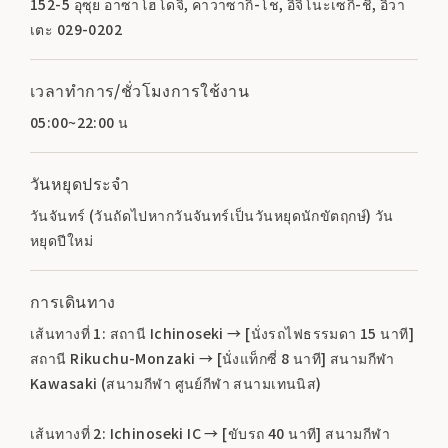
152-5 อุซุย อาซาโฮโดจิ, คาวาซากิ-โช, อิจิโนะเซกิ-ชิ, อิวา
เตะ 029-0202
เวลาทำการ/ชั่วโมงการใช้งาน
05:00~22:00 น
วันหยุดประจำ
วันจันทร์ (วันถัดไปหากวันจันทร์เป็นวันหยุดนักขัตฤกษ์) วัน
หยุดปีใหม่
การเดินทาง
เส้นทางที่ 1: สถานี Ichinoseki → [นั่งรถไฟธรรมดา 15 นาที]
สถานี Rikuchu-Monzaki → [นั่งแท็กซี่ 8 นาที] สนามกีฬา
Kawasaki (สนามกีฬา ศูนย์กีฬา สนามเทนนิส)
เส้นทางที่ 2: Ichinoseki IC → [ขับรถ 40 นาที] สนามกีฬา