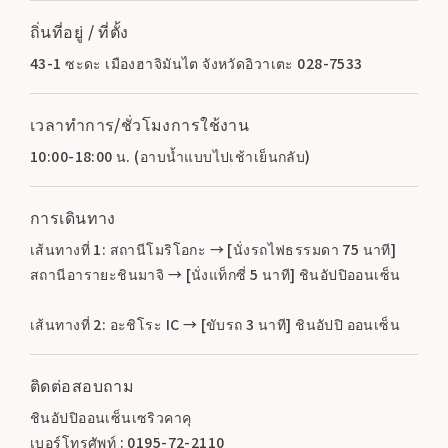
ถิ่นที่อยู่ / ที่ตั้ง
43-1 ซะดะ เมืองฮาจิมันไต จังหวัดอิวาเตะ 028-7533
เวลาทำการ/ชั่วโมงการใช้งาน
10:00-18:00 น. (อาบน้ำแบบไปเช้าเย็นกลับ)
การเดินทาง
เส้นทางที่ 1: สถานีโมริโอกะ → [นั่งรถไฟธรรมดา 75 นาที]
สถานีอารายะชินมาจิ → [นั่งแท็กซี่ 5 นาที] ชินอัปปิออนเซ็น
เส้นทางที่ 2: อะชิโระ IC → [ขับรถ 3 นาที] ชินอัปปิ ออนเซ็น
ติดต่อสอบถาม
ชินอัปปิออนเซ็นเซริวคาคุ
เบอร์โทรศัพท์ : 0195-72-2110