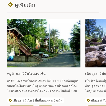
ดูเพิ่มเติม
หมู่บ้านฮาจิมันไตออนเซ็น
เนินสูงฮาจิมั
ฮาจิมันไต ออนเซ็นเคียวเริ่มต้นในปี 1971 เมื่ออดีตหมู่บ้า
เป็นรีสอร์ทบนที
นมัตสึโอะได้เข้ามาเป็นศูนย์กลางและดึงน้ำร้อนจากโรง
กีฬา ดูดาว ฯลฯ 
ไฟฟ้าพลังงานความร้อนใต้พิภพมัตสึคาวะในพื้นที่ 6 กม.
ใหญ่ของฮาจิมันไต คุณสามารถใช้เวลาอันหรูห
รีสอร์ทที่มองเห็นแนวสันเขาที่สวยงามของภูเขาอิวาเตะ
สไตล์ญี่ปุ่นพร้
เมืองฮาจิมันไต
พื้นที่ตอนกลางจังหวัด
เมืองฮาจิม
ทางทิศใต้และเทือกเขาฮาจิมันไตทางทิศเหนือ และมีที่พัก
เตะที่อยู่ตรงหน
เช่น โรงแรมน้ำพุร้อน โรงแรมขนาดเล็ก บำนาญ และเกสต์
สวน