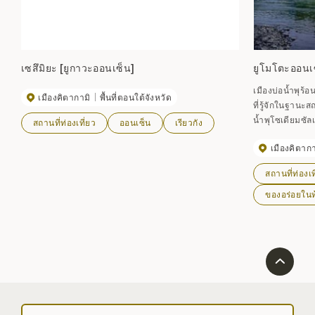
เซสึมิยะ [ยูกาวะออนเซ็น]
ยูโมโตะออนเ
เมืองบ่อน้ำพุร้อน
เมืองคิตากามิ
พื้นที่ตอนใต้จังหวัด
ที่รู้จักในฐานะส
น้ำพุโซเดียมซัล
สถานที่ท่องเที่ยว
ออนเซ็น
เรียวกัง
แม่น้ำวากะ ซึ่
เมืองคิตากา
กม. คำว่า ``ยูด
ออกมาจากภายในน
สถานที่ท่องเท
(ประมาณปี 166
เซ็นในปัจจุบัน .
ของอร่อยในท้