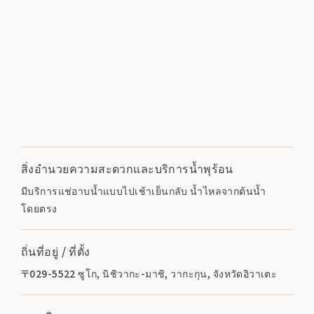
สิ่งอำนวยความสะดวกและบริการน้ำพุร้อน
มีบริการแช่อาบน้ำแบบไปเช้าเย็นกลับ น้ำไหลจากต้นน้ำ
โดยตรง
ถิ่นที่อยู่ / ที่ตั้ง
〒029-5522 ซูโก, นิชิวากะ-มาชิ, วากะกุน, จังหวัดอิวาเตะ