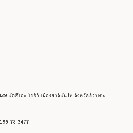
 มัตสึโอะ โยริกิ เมืองฮาจิมันไท จังหวัดอิวาเตะ
0195-78-3477