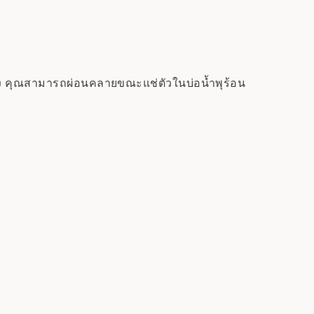
ห้อง คุณสามารถผ่อนคลายขณะแช่ตัวในบ่อน้ำพุร้อน