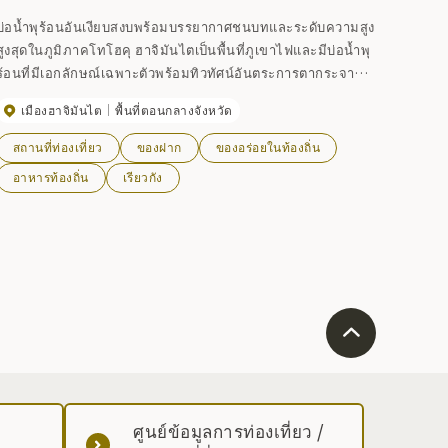
บ่อน้ำพุร้อนอันเงียบสงบพร้อมบรรยากาศชนบทและระดับความสูง
สูงสุดในภูมิภาคโทโฮคุ ฮาจิมันไตเป็นพื้นที่ภูเขาไฟและมีบ่อน้ำพุ
ร้อนที่มีเอกลักษณ์เฉพาะตัวพร้อมทิวทัศน์อันตระการตากระจายอ
ยู่ทั่วไป ฟูจิชิจิออนเซ็นมีเอกลักษณ์เฉพาะด้วยอ่างอาบน้ำกลาง
เมืองฮาจิมันไต
พื้นที่ตอนกลางจังหวัด
แจ้งที่มีเมฆมากซึ่งพุ่งออกมาจากอ่างอาบน้ำ และอ่างโคลนที่มี
ส่วนผสมของน้ำพุร้อนมากมาย ในวันที่อากาศดีสามารถชม
สถานที่ท่องเที่ยว
ของฝาก
ของอร่อยในท้องถิ่น
พระอาทิตย์ขึ้นและชมทะเลหมอกอันงดงามได้
อาหารท้องถิ่น
เรียวกัง
ศูนย์ข้อมูลการท่องเที่ยว /