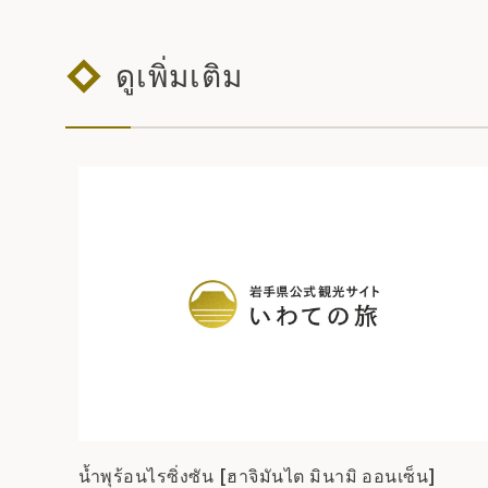
ดูเพิ่มเติม
น้ำพุร้อนไรซิ่งซัน [ฮาจิมันไต มินามิ ออนเซ็น]