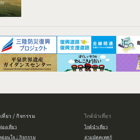
เที่ยว / กิจกรรม
ไกด์นำเที่ยว
่องเที่ยว
ไกด์นำเที่ยว
หย่อนใจ / กิจกรรม
ล่ามมัคคุเทศก์