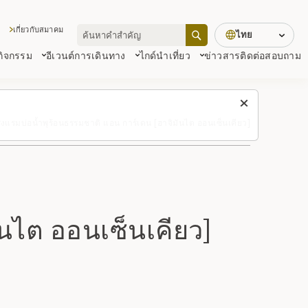
เกี่ยวกับสมาคม
ไทย
 กิจกรรม
อีเวนต์
การเดินทาง
ไกด์นำเที่ยว
ข่าวสาร
ติดต่อสอบถาม
งแรมบ่อน้ำพุร้อนธรรมชาติ แอน การ์เดน [ฮาจิมันไต ออนเซ็นเคียว]
ันไต ออนเซ็นเคียว]