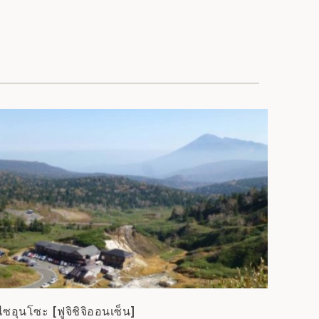
ไซอุนโซะ [ฟูจิชิจิออนเซ็น]