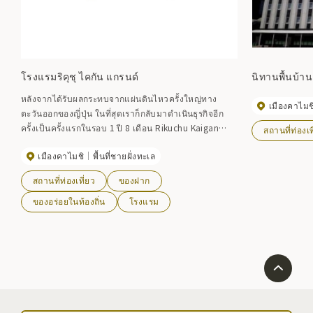
โรงแรมริคุชุ ไคกัน แกรนด์
นิทานพื้นบ้าน 
หลังจากได้รับผลกระทบจากแผ่นดินไหวครั้งใหญ่ทาง
เมืองคาไมช
ตะวันออกของญี่ปุ่น ในที่สุดเราก็กลับมาดำเนินธุรกิจอีก
ครั้งเป็นครั้งแรกในรอบ 1 ปี 8 เดือน Rikuchu Kaigan
สถานที่ท่องเท
Grand Hotel ตั้งอยู่ริมทะเลพร้อมทิวทัศน์มุมกว้างของอ่าว
เมืองคาไมชิ
พื้นที่ชายฝั่งทะเล
Kamaishi และตั้งอยู่ในตำแหน่งที่คุณสามารถมองเห็น
ทะเล Sanriku ได้ตลอดทั้งฤดูกาล
สถานที่ท่องเที่ยว
ของฝาก
ของอร่อยในท้องถิ่น
โรงแรม