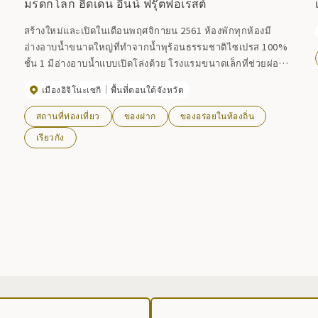
มรดกโลก ฮิดเดน อินน์ ฟรุ๊ตฟอเรสต์
สร้างใหม่และเปิดในเดือนพฤศจิกายน 2561 ห้องพักทุกห้องมี
อ่างอาบน้ำขนาดใหญ่ที่ทำจากน้ำพุร้อนธรรมชาติไซเปรส 100%
ชั้น 1 มีอ่างอาบน้ำแบบเปิดโล่งด้วย โรงแรมขนาดเล็กที่ช่วยผ่อน
คลายจิตใจและร่างกาย
เมืองอิจิโนะเซกิ
พื้นที่ตอนใต้จังหวัด
สถานที่ท่องเที่ยว
ของฝาก
ของอร่อยในท้องถิ่น
เรียวกัง