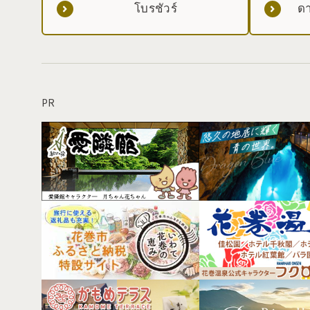
โบรชัวร์
ดา
PR