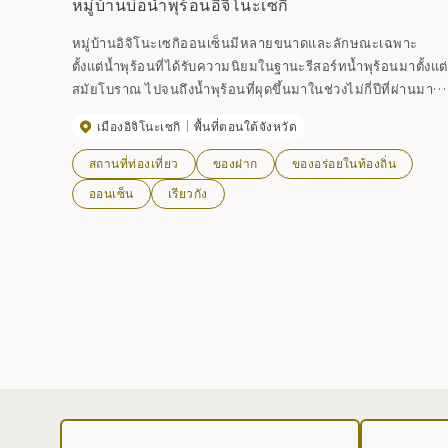
หมู่บ้านบ่อน้ำพุร้อนอิจิโนะเซกิ
หมู่บ้านอิจิโนะเซกิออนเซ็นมีหลายขนาดและลักษณะเฉพาะ
ตั้งแต่น้ำพุร้อนที่ได้รับความนิยมในฐานะรีสอร์ทน้ำพุร้อนมาตั้งแต่
สมัยโบราณ ไปจนถึงน้ำพุร้อนที่ผุดขึ้นมาในช่วงไม่กี่ปีที่ผ่านมา
ล้อมรอบด้วยน้ำร้อนที่อุดมสมบูรณ์และธรรมชาติอันอุดมสมบูรณ์
เมืองอิจิโนะเซกิ
พื้นที่ตอนใต้จังหวัด
คุณสามารถทำให้ร่างกายและจิตใจของคุณสดชื่น
สถานที่ท่องเที่ยว
ของฝาก
ของอร่อยในท้องถิ่น
ออนเซ็น
เรียวกัง