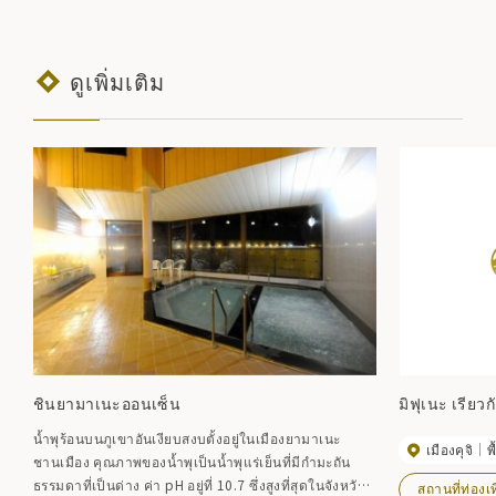
ดูเพิ่มเติม
ชินยามาเนะออนเซ็น
มิฟุเนะ เรียวก
น้ำพุร้อนบนภูเขาอันเงียบสงบตั้งอยู่ในเมืองยามาเนะ
เมืองคุจิ
พ
ชานเมือง คุณภาพของน้ำพุเป็นน้ำพุแร่เย็นที่มีกำมะถัน
ธรรมดาที่เป็นด่าง ค่า pH อยู่ที่ 10.7 ซึ่งสูงที่สุดในจังหวัด
สถานที่ท่องเท