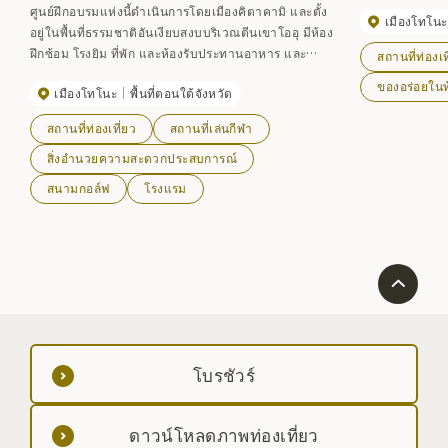
ศูนย์ฝึกอบรมแห่งนี้ดำเนินการโดยเมืองคิตาคามิ และตั้ง
เมืองโทโนะ
อยู่ในพื้นที่ธรรมชาติอันเงียบสงบบริเวณตีนเขาโออุ มีห้อง
ฝึกซ้อม โรงยิม ที่พัก และห้องรับประทานอาหาร และ
สถานที่ท่องเท
สามารถใช้เป็นค่ายฝึกซ้อมและค่ายฝึกซ้อมได้
ของอร่อยในท้
เมืองโทโนะ
พื้นที่ตอนใต้จังหวัด
สถานที่ท่องเที่ยว
สถานที่เล่นกีฬา
สิ่งอำนวยความสะดวกประสบการณ์
สนามกอล์ฟ
โรงแรม
โบรชัวร์
ดาวน์โหลดภาพท่องเที่ยว