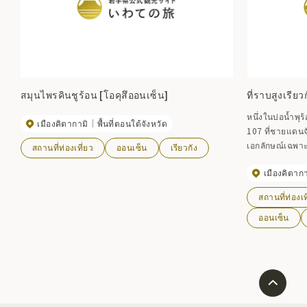
สมุนไพรคินชูร้อน [โอคุสึออนเซ็น]
ที่ราบสูงเรีย
หนึ่งในบ่อน้ำพุ
เมืองคิตากามิ
พื้นที่ตอนใต้จังหวัด
107 ที่ชายแดนจ
เอกลักษณ์เฉพาะ
สถานที่ท่องเที่ยว
ออนเซ็น
เรียวกัง
ประสิทธิภาพในกา
เมืองคิตากา
ผู้หญิง บาดแผล
เต่าเนื้อนิ่ม ม
สถานที่ท่องเท
ออนเซ็น