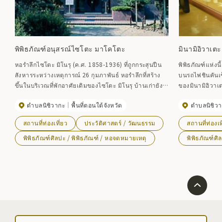
พิพิธภัณฑ์อนุสรณ์ไซโตะ มาโคโตะ
มินามิอิวาเตะ
หอรำลึกไซโตะ มิโนรุ (ค.ศ. 1858-1936) ที่ถูกกระสุนปืน
พิพิธภัณฑ์แห่งน
สังหารระหว่างเหตุการณ์ 26 กุมภาพันธ์ หอรำลึกที่สร้าง
บนรถไฟชินคันเ
ขึ้นในบริเวณที่พักอาศัยเดิมของไซโตะ มิโนรุ บ้านเก่ายัง
ของมินามิอิวาเต
ได้รับการอนุรักษ์ไว้ และเปิดให้ประชาชนทั่วไปได้สัมผัสวิถี
ภายในพิพิธภัณ
ตำบลนิชิวากะ
พื้นที่ตอนใต้จังหวัด
ตำบลนิชิว
ชีวิตในสมัยนั้น ภายในพิพิธภัณฑ์ มีการจัดแสดงเหรียญ
จากเทศกาลป้องก
รางวัลและเครื่องประดับที่แสดงถึงความสำเร็จของมิโนรุ
เทศกาลอันมีสีสั
สถานที่ท่องเที่ยว
ประวัติศาสตร์ / วัฒนธรรม
สถานที่ท่องเท
โดยเฉพาะกระจกร้าวที่ถูกกระสุนปืนยิงใส่ในเหตุการณ์วัน
ที่ 26 กุมภาพันธ์ บอกเล่าเรื่องราวของช่วงเวลาที่ปั่นป่วน
พิพิธภัณฑ์ศิลปะ / พิพิธภัณฑ์ / หอจดหมายเหตุ
พิพิธภัณฑ์ศิ
ได้อย่างแจ่มชัด