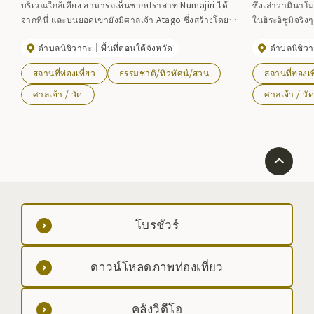
บริเวณใกล้เคียง สามารถเห็นซากปราสาท Numajiri ได้
ซึ่งเล่าว่ามิน
จากที่นี่ และบนยอดเขายังมีศาลเจ้า Atago ซึ่งสร้างโดย
ในฮิระอิซูมิจริง
Sakanoue no Tamuramaro ขึ้นรถบัส Esashi City Bus
พรให้โชคดีและ
ตำบลนิชิวากะ
พื้นที่ตอนใต้จังหวัด
ตำบลนิชิว
สาย Itekojiyaguchizawa (ผ่าน Kamiite) ไปยังป้ายรถบัส
สิ่งของที่เกี่ยวข
Fujisato ลงที่สถานี JR Tohoku Shinkansen Mizusawa-
จองห้องสมบัติล่
สถานที่ท่องเที่ยว
ธรรมชาติ/ทิวทัศน์/สวน
สถานที่ท่องเท
Esashi จากนั้นเปลี่ยนไปขึ้นรถบัสที่ป้าย Iwate Kotsu
Esashi Fujiwara-no-Sato ที่มุ่งหน้าสู่ Esashi Bus Center
ศาลเจ้า / วัด
ศาลเจ้า / วั
โบรชัวร์
ดาวน์โหลดภาพท่องเที่ยว
คลังวิดีโอ