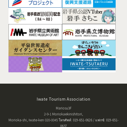
Iwate Tourism Association
Mariosu3F
2-9-1 Moriokaekinishitori,
Morioka-shi, Iwate-ken 020-0045 โทรศัพท์: 019-651-0626 / แฟกซ์: 019-651-
0637