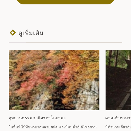
ดูเพิ่มเติม
อุทยานธรรมชาติอาตาโกยามะ
ศาลเจ้าทามา
ในพื้นที่นี้มีพืชหายากหลายชนิด และมีแม่น้ำอิเต้ไหลผ่าน
มีตำนานเกี่ยวก