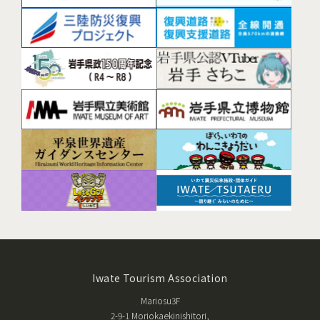
Iwate Tourism Association
Mariosu3F
2-9-1 Moriokaekinishitori,