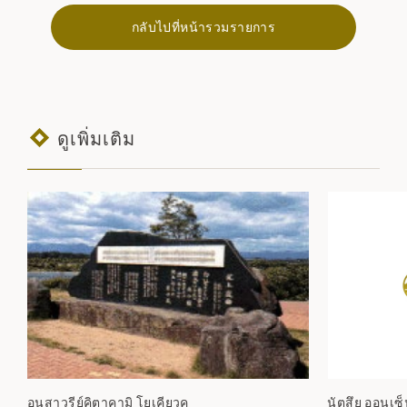
กลับไปที่หน้ารวมรายการ
ดูเพิ่มเติม
อนุสาวรีย์คิตาคามิ โยเคียวคุ
นัตสึยุ ออนเซ