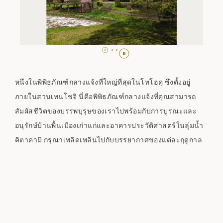
หนึ่งในพิพิธภัณฑ์กลางแจ้งที่ใหญ่ที่สุดในโทโฮคุ ซึ่งตั้งอยู่
ภายในสวนเทนโชจิ นี่คือพิพิธภัณฑ์กลางแจ้งที่คุณสามารถ
สัมผัสชีวิตของบรรพบุรุษของเราไปพร้อมกับการบูรณะและ
อนุรักษ์บ้านพื้นเมืองเก่าแก่และอาคารประวัติศาสตร์ในลุ่มน้ำ
คิตาคามิ กรุณาเพลิดเพลินไปกับบรรยากาศของแต่ละฤดูกาล