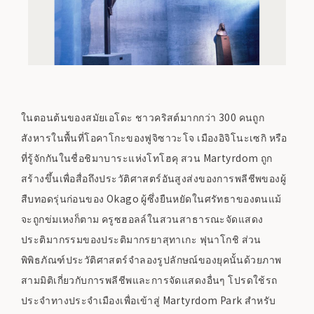
ในตอนต้นของสมัยเอโดะ ชาวคริสต์มากกว่า 300 คนถูก
สังหารในพื้นที่โอคาโกะของฟูจิซาวะโจ เมืองอิจิโนะเซกิ หรือ
ที่รู้จักกันในชื่อชิมาบาระแห่งโทโฮคุ สวน Martyrdom ถูก
สร้างขึ้นเพื่อสื่อถึงประวัติศาสตร์อันสูงส่งของการพลีชีพของผู้
สืบทอดรุ่นก่อนของ Okago ผู้ซึ่งยืนหยัดในศรัทธาของตนแม้
จะถูกข่มเหงก็ตาม ครูซฮอลล์ในสวนสาธารณะจัดแสดง
ประติมากรรมของประติมากรยาสุทาเกะ ฟุนาโกชิ ส่วน
พิพิธภัณฑ์ประวัติศาสตร์จำลองรูปลักษณ์ของยุคนั้นด้วยภาพ
สามมิติเกี่ยวกับการพลีชีพและการจัดแสดงอื่นๆ โปรดใช้รถ
ประจำทางประจำเมืองเพื่อเข้าสู่ Martyrdom Park สำหรับ