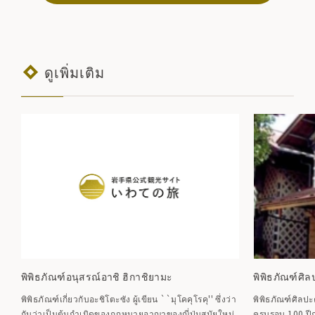
ดูเพิ่มเติม
พิพิธภัณฑ์อนุสรณ์อาชิ ฮิกาชิยามะ
พิพิธภัณฑ์ศิ
พิพิธภัณฑ์เกี่ยวกับอะชิโตะซัง ผู้เขียน ``มุโคคุโรคุ'' ซึ่งว่า
พิพิธภัณฑ์ศิลปะ
กันว่าเป็นต้นกำเนิดของกฎหมายอาญาของญี่ปุ่นสมัยใหม่
ครบรอบ 100 ปีก