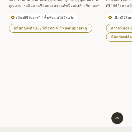
คุณสามารถติดตามชีวิตและความสำเร็จของฮิกาชิยามะ
(ปี 1968) การเสี
ตามหัวข้อตามลำดับเวลา เช่น ``ยุคแห่งการเรียนรู้''
เฮอิ คุมะไก (อด
เมืองอิจิโนะเซกิ
พื้นที่ตอนใต้จังหวัด
เมืองอิจิโนะ
``ยุคของเซนไดและเจ้าหน้าที่รัฐบาลเอโดะ'' ``ยุคแห่ง
พื้นเพมาจาก เม
การใช้ชีวิตในห้องนั่งเล่น'' ` `ยุคแห่งชิมิน'' และ ``ผู้
ด้วยความหวังว่
พิพิธภัณฑ์ศิลปะ / พิพิธภัณฑ์ / หอจดหมายเหตุ
สถานที่ท่องเท
ชื่นชมฮิกาชิยามะ'' นอกเหนือจากการจัดแสดงต้นฉบับ
เห็นส่วนหนึ่งขอ
(จำลอง) ของหนังสือ ``Wugunroku'' และเวอร์ชัน
ศิลปะและวัฒนธร
พิพิธภัณฑ์ศิ
วุฒิสภาแล้ว ยังมีเอกสารอื่นๆ อีกมากมายที่จัดแสดง รวม
พยายามในการฟื้
ถึงคอลเลกชันต้นฉบับมรณกรรม ``ต้นฉบับมรณกรรมของ
สละเวลาดูผลงาน
Guyi Qi'' ``เซี่ยงไฮ้' ' เอกสารราชการและไดอารี่