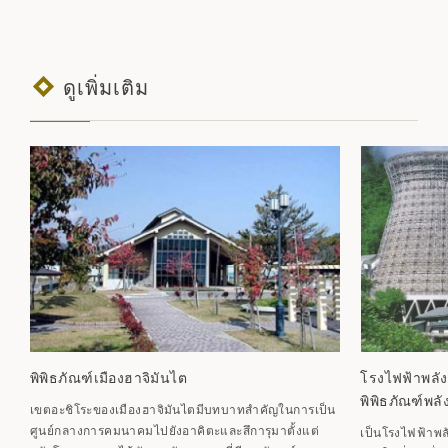
ดูเพิ่มเติม
พิพิธภัณฑ์เมืองฮาจิมันไต
โรงไฟฟ้าพลัง
พิพิธภัณฑ์พล
เขตอะชิโระของเมืองฮาจิมันไตมีบทบาทสำคัญในการเป็น
ศูนย์กลางการคมนาคมไปยังอาคิตะและสึการุมาตั้งแต่
เป็นโรงไฟฟ้าพลั