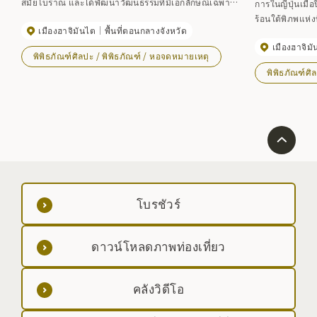
สมัยโบราณ และได้พัฒนาวัฒนธรรมที่มีเอกลักษณ์เฉพาะ
การในญี่ปุ่นเมื
ตัว เราจะแนะนำประวัติศาสตร์และวัฒนธรรมของพื้นที่อา
ร้อนใต้พิภพแห่ง
เมืองฮาจิมันไต
พื้นที่ตอนกลางจังหวัด
ชิโระพร้อมทั้งเรียนรู้เกี่ยวกับกิจกรรมของบรรพบุรุษของเรา
เย็นขนาดใหญ่สู
ที่อาศัยอยู่ในพื้นที่นี้ มีเนื้อหาที่น่าสนใจมากมาย เช่น
เมืองฮาจิม
พิพิธภัณฑ์ความร
พิพิธภัณฑ์ศิลปะ / พิพิธภัณฑ์ / หอจดหมายเหตุ
สิ่งของที่เกี่ยวข้องกับพระโคจุนผู้ยิ่งใหญ่องค์ที่ 15 แห่งวัดฮิ
โดยมีวิดีโอแล
พิพิธภัณฑ์ศิ
กาชิเอซัง คันเอจิ โกโคคุอินที่มาจากเมืองอะชิโระในอดีต
พลังงานความร้
``ปฏิทินทายามะ'' ซึ่งเป็นหนังสือภาพหายากแม้แต่ใน
ญี่ปุ่น เครื่องมือการเกษตรแบบดั้งเดิม เครื่องเขิน พระธาตุ
โจมง ฯลฯ จัดแสดงอยู่
โบรชัวร์
ดาวน์โหลดภาพท่องเที่ยว
คลังวิดีโอ