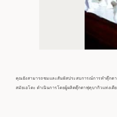
คุณยังสามารถชมและสัมผัสประสบการณ์การทำตุ๊กตาสึกุบา
สมัยเอโดะ ดำเนินการโดยผู้ผลิตตุ๊กตาฟุคุบากิวแห่งเดี