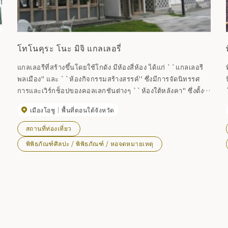
โทโนคุระ โนะ มิจิ แกลเลอรี่
แกลเลอรีที่สร้างขึ้นโดยใช้โกดัง มีห้องสี่ห้อง ได้แก่ ``แกลเลอรี
พลเมือง'' และ ``ห้องกิจกรรมสร้างสรรค์'' ซึ่งมีการจัดนิทรรศ
การและเวิร์กช็อปของคอลเลกชันต่างๆ ``ห้องใต้หลังคา'' ซึ่งตั้ง
อยู่ในห้องใต้หลังคาของโกดัง จัดแสดงของเล่นและสินค้าตัวละคร
เมืองโอชู
พื้นที่ตอนใต้จังหวัด
จากยุคโชวะจำนวนมาก ทำให้เกิดพื้นที่ที่ทั้งเด็กและผู้ใหญ่
สามารถเดินทางย้อนเวลากลับไปได้ คุณยังสามารถเล่นกับของ
สถานที่ท่องเที่ยว
เล่นในประเทศและต่างประเทศได้ที่ห้องสมุดของเล่นที่แนบมาด้วย
พิพิธภัณฑ์ศิลปะ / พิพิธภัณฑ์ / หอจดหมายเหตุ