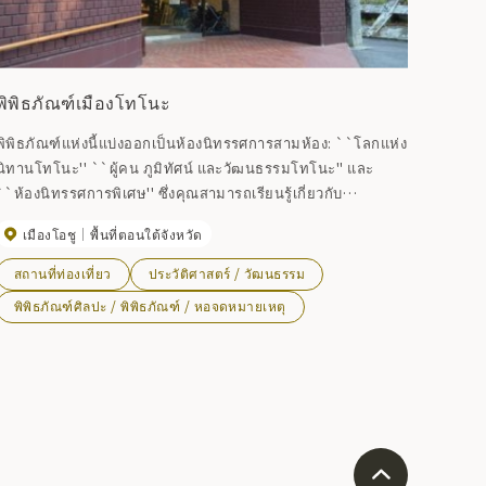
พิพิธภัณฑ์เมืองโทโนะ
พิพิธภัณฑ์แห่งนี้แบ่งออกเป็นห้องนิทรรศการสามห้อง: ``โลกแห่ง
นิทานโทโนะ'' ``ผู้คน ภูมิทัศน์ และวัฒนธรรมโทโนะ'' และ
``ห้องนิทรรศการพิเศษ'' ซึ่งคุณสามารถเรียนรู้เกี่ยวกับ
ประวัติศาสตร์และนิทานพื้นบ้านของโทโนะได้ใน ในลักษณะที่
เมืองโอชู
พื้นที่ตอนใต้จังหวัด
เข้าใจง่าย มีการจัดแสดงนิทรรศการอันประณีตหลากหลาย รวม
ถึงโรงภาพยนตร์วิดีโอและภาพสามมิติ
สถานที่ท่องเที่ยว
ประวัติศาสตร์ / วัฒนธรรม
พิพิธภัณฑ์ศิลปะ / พิพิธภัณฑ์ / หอจดหมายเหตุ