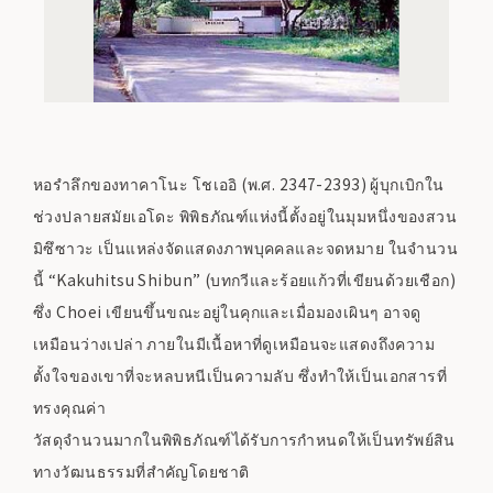
หอรำลึกของทาคาโนะ โชเออิ (พ.ศ. 2347-2393) ผู้บุกเบิกใน
ช่วงปลายสมัยเอโดะ พิพิธภัณฑ์แห่งนี้ตั้งอยู่ในมุมหนึ่งของสวน
มิซึซาวะ เป็นแหล่งจัดแสดงภาพบุคคลและจดหมาย ในจำนวน
นี้ “Kakuhitsu Shibun” (บทกวีและร้อยแก้วที่เขียนด้วยเชือก)
ซึ่ง Choei เขียนขึ้นขณะอยู่ในคุกและเมื่อมองเผินๆ อาจดู
เหมือนว่างเปล่า ภายในมีเนื้อหาที่ดูเหมือนจะแสดงถึงความ
ตั้งใจของเขาที่จะหลบหนีเป็นความลับ ซึ่งทำให้เป็นเอกสารที่
ทรงคุณค่า
วัสดุจำนวนมากในพิพิธภัณฑ์ได้รับการกำหนดให้เป็นทรัพย์สิน
ทางวัฒนธรรมที่สำคัญโดยชาติ