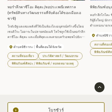
หอรำลึกคาซึโอะ คิคุตะ/หอประเพณีเทศกาล
พิพิธภัณฑ์อน
(ทรัพย์สินทางวัฒนธรรมที่จับต้องได้ของเมืองเอ
หอรำลึกโกโตะ ชิน
ซาชิ)
กิผู้ยิ่งใหญ่ นัก
ตำแหน่งนายกเทศ
โกดังอิฐแดงสองหลังที่ใช้เป็นห้องโถงอนุสรณ์สร้างขึ้นโดย
กระทรวงมหาดไ
เซนจิโระ โอฮาระในปลายสมัยเมจิ โทโซถูกใช้เป็นหอรำลึก
ตำบลนิชิว
พิพิธภัณฑ์ มีกา
คาซึโอะ คิคุตะ และเมื่อคิคุตะและครอบครัวอพยพไปยังเอ
เปอิตั้งแต่วัยเด
ซาชิ วิวจากโรงแรมคือหลังคาสีแดงของห้องโถงเมจิคิเนน
สถานที่ท่องเท
ศูนย์ชุมชนอนุสร
ตำบลนิชิวากะ
พื้นที่ตอนใต้จังหวัด
(ศาลาว่าการอิวายาโดะในตอนนั้น) ที่มีหมวกปลายแหลม
แรกของญี่ปุ่น ซึ
พิพิธภัณฑ์ศิ
เรากำลังจัดแสดงผลงานจากชีวิตและผลงานของเขา โดย
สถานที่ท่องเที่ยว
ประวัติศาสตร์ / วัฒนธรรม
เสียชีวิตของชินเ
เน้นที่วัสดุจาก ``The Hill Where the Bell Rings'' ใน
ฐานะ ``พิพิธภัณฑ์ประเพณีตามเทศกาล'' Saizo จัดแสดง
พิพิธภัณฑ์ศิลปะ / พิพิธภัณฑ์ / หอจดหมายเหตุ
เนื้อหาเกี่ยวกับเทศกาลและศิลปะการแสดงท้องถิ่นที่
สืบทอดกันไปทั่วเมือง โดยมีศูนย์กลางอยู่ที่ ``เทศกาล
Esashi Jinku'' และ ``เทศกาลฤดูร้อน''
โบรชัวร์