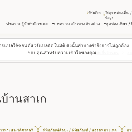
ทัศนศึกษา
วัสดุการท่องเที่ยว /
ข้อมูล
ทำความรู้จักกับอิวาเตะ
บทความ เส้นทางตัวอย่าง
จุดท่องเที่ยว /
ารแปลใช้ซอฟต์แวร์แปลอัตโนมัติ ดังนั้นคำบางคำจึงอาจไม่ถูกต้อง
ขอบคุณสำหรับความเข้าใจของคุณ.
กลับขึ้นด้านบน
สถ
นบ้านสาเก
ารทางประวัติศาสตร์
พิพิธภัณฑ์ศิลปะ / พิพิธภัณฑ์ / หอจดหมายเหตุ
อา