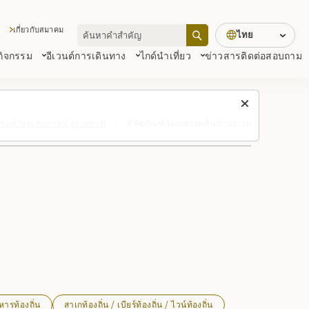
เกี่ยวกับสมาคม
ไทย
 กิจกรรม
อีเวนต์
การเดินทาง
ไกด์นำเที่ยว
ข่าวสาร
ติดต่อสอบถาม
านที่/ประสบการณ์ (รายการ)
พิพิธภัณฑ์วัฒนธรรมพื้นบ้านสาเก
หารท้องถิ่น
สาเกท้องถิ่น / เบียร์ท้องถิ่น / ไวน์ท้องถิ่น