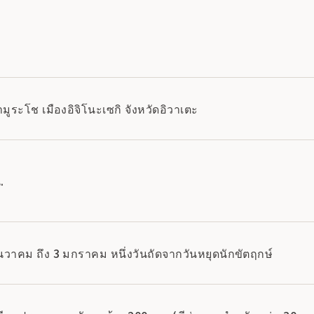
ูระโช เมืองอิจิโนะเซกิ จังหวัดอิวาเตะ
.
ธันวาคม ถึง 3 มกราคม หนึ่งวันถัดจากวันหยุดนักขัตฤกษ์