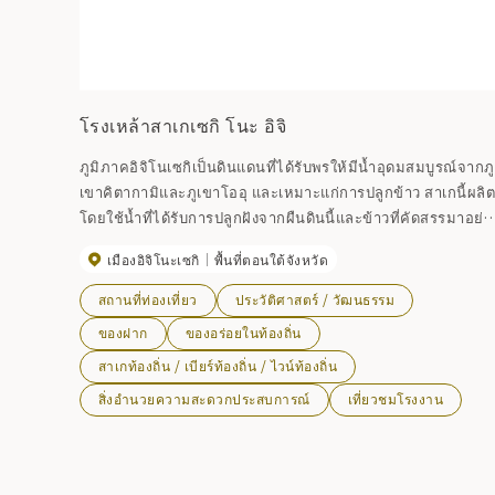
โรงเหล้าสาเกเซกิ โนะ อิจิ
ภูมิภาคอิจิโนเซกิเป็นดินแดนที่ได้รับพรให้มีน้ำอุดมสมบูรณ์จากภู
เขาคิตากามิและภูเขาโออุ และเหมาะแก่การปลูกข้าว สาเกนี้ผลิ
โดยใช้น้ำที่ได้รับการปลูกฝังจากผืนดินนี้และข้าวที่คัดสรรมาอย่า
พิถีพิถัน โดยใช้เทคนิคที่เป็นความลับและความรักของผู้ผลิตเหล้
เมืองอิจิโนะเซกิ
พื้นที่ตอนใต้จังหวัด
Nanbu Toji นอกจากนี้ โรงงานแห่งนี้ยังผลิตเบียร์ "อิวาเตะ คุระ"
ของตัวเองอีกด้วย นอกจากนี้ยังมีร้านกาแฟและร้านอาหารที่ให้
สถานที่ท่องเที่ยว
ประวัติศาสตร์ / วัฒนธรรม
บริการอาหารท้องถิ่นและอาหารที่ทำจากวัตถุดิบในท้องถิ่นอีกด้ว
ของฝาก
ของอร่อยในท้องถิ่น
[ผลิตภัณฑ์หลัก] เซกิโนะอิจิ
สาเกท้องถิ่น / เบียร์ท้องถิ่น / ไวน์ท้องถิ่น
สิ่งอำนวยความสะดวกประสบการณ์
เที่ยวชมโรงงาน