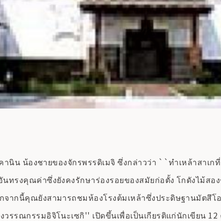
ยคานิน น้องชายของจักรพรรดิเมจิ ซึ่งกล่าวว่า ``ทำเหล้าสาเกที่
นทรงคุณค่าซึ่งยังคงรักษาร่องรอยของสมัยก่อตั้ง โกดังไม้สอง
ากนี้คุณยังสามารถชมห้องโรงต้มเหล้าซึ่งประดิษฐานมัตสึโอะ ไ
รรณกรรมอิจิโนะเซกิ'' เปิดขึ้นเพื่อเป็นเกียรติแก่นักเขียน 12 คน