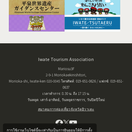
Iwate Tourism Association
Mariosu3F
2-9-1 Moriokaekinishitori,
Morioka-shi, Iwate-ken 020-0045 โทรศัพท์: 019-651-0626 / แฟกซ์: 019-651-
0637
เวลาทำการ: 8:30 น. ถึง 17:15 น.
วันหยุด: เสาร์-อาทิตย์, วันหยุดราชการ, วันปิดปีใหม่
สมาคมการท่องเที่ยวจังหวัดอิวาเตะ
การใช้งานเว็บไซต์นี้จะเท่ากับเป็นการยินยอมให้มีการตั้ง