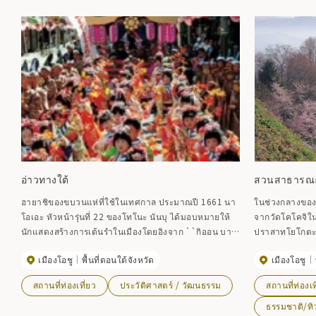
อ่าวทางใต้
สวนสาธารณะ
ฮายาชิของขบวนแห่ที่ใช้ในเทศกาล ประมาณปี 1661 นา
ในช่วงกลางของย
โอเอะ หัวหน้ารุ่นที่ 22 ของโทโนะ นันบุ ได้มอบหมายให้
จากวัดโคโคจิใน
นักแสดงสร้างการเต้นรำในเมืองโดยอิงจาก ``กิออน บา
ปราสาทโยโกตะ 
ยาชิ'' ของเกียวโต และผสมผสานคุณลักษณะของโทโนโงะ
ปีที่ 4 ของยุค 
เมืองโอชู
พื้นที่ตอนใต้จังหวัด
เมืองโอชู
เข้าด้วยกัน
Hachinohe และ
Nabekura เป็นฐ
สถานที่ท่องเที่ยว
ประวัติศาสตร์ / วัฒนธรรม
สถานที่ท่องเท
Nabekura ถูกทิ้ง
หอคอยปราสาทบน
ธรรมชาติ/ทิ