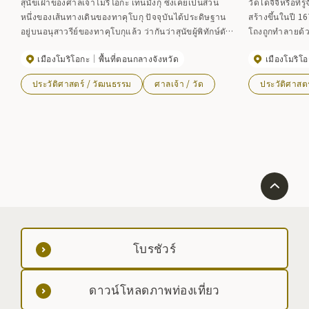
สุนัขเฝ้าของศาลเจ้าโมริโอกะ เท็นมังกุ ซึ่งเคยเป็นส่วน
วัดไดจิจิหรือที่
หนึ่งของเส้นทางเดินของทาคุโบกุ ปัจจุบันได้ประดิษฐาน
สร้างขึ้นในปี 1
อยู่บนอนุสาวรีย์ของทาคุโบกุแล้ว ว่ากันว่าสุนัขผู้พิทักษ์ตัว
โถงถูกทำลายด้ว
นี้ปรากฏในนวนิยาย ``ขบวนแห่ศพ'' และมีใบหน้าที่พูด
และคุริได้รับก
เมืองโมริโอกะ
พื้นที่ตอนกลางจังหวัด
เมืองโมริโ
ว่า ``ตั้งแต่ฉันเกิดมา ฉันยังไม่รู้ว่าโลกนี้อยู่ทางทิศตะวัน
ชิ ฮาระ
ตกหรือทิศตะวันออก "ทาคุโบกุกล่าว
ประวัติศาสตร์ / วัฒนธรรม
ศาลเจ้า / วัด
ประวัติศาสต
โบรชัวร์
ดาวน์โหลดภาพท่องเที่ยว