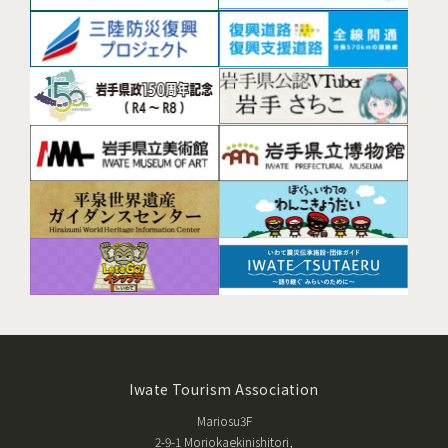
Iwate Tourism Association
Mariosu3F
2-9-1 Moriokaekinishitori,