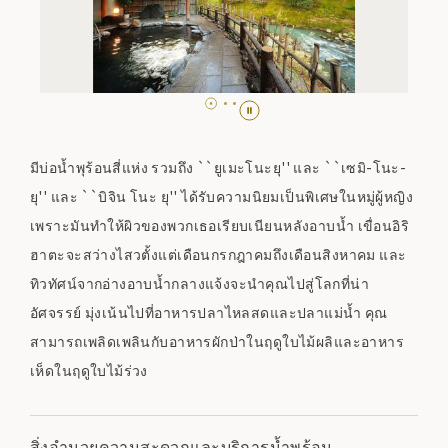
มีบ่อน้ำพุร้อนสี่แห่ง รวมถึง ``ยูเมะโนะยุ'' และ ``เซมิ-โนะ-
ยุ'' และ ``บิจิน โนะ ยุ'' ได้รับความนิยมเป็นพิเศษในหมู่ผู้หญิง
เพราะมันทำให้ผิวของพวกเธอเรียบเนียนหลังอาบน้ำ เขื่อนอิริ
ฮาตะจะสว่างไสวตั้งแต่เดือนกรกฎาคมถึงเดือนสิงหาคม และ
ทิวทัศน์จากอ่างอาบน้ำกลางแจ้งจะนำคุณไปสู่โลกที่น่า
อัศจรรย์ มุ่งเน้นไปที่อาหารปลาไหลสดและปลาแม่น้ำ คุณ
สามารถเพลิดเพลินกับอาหารผักป่าในฤดูใบไม้ผลิและอาหาร
เห็ดในฤดูใบไม้ร่วง
สิ่งอำนวยความสะดวกและบริการน้ำพุร้อน