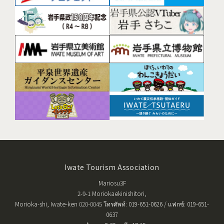
Iwate Tourism Association
Mariosu3F
2-9-1 Moriokaekinishitori,
Morioka-shi, Iwate-ken 020-0045 โทรศัพท์: 019-651-0626 / แฟกซ์: 019-651-
0637