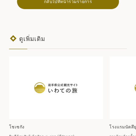
กลับไปที่หน้ารวมรายการ
ดูเพิ่มเติม
โชเซกัง
โรงแรมนัตสึยุ