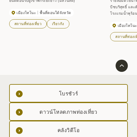
ยินดีต้อนรับผู้เข้าพักระยะยาว (มีส่วนลด)
รายล้อมด้วยน้ำพุ
บีชบริสุทธิ์ และ
เมืองโทโนะ
พื้นที่ตอนใต้จังหวัด
โรงแรมน้ำพุร้อนที่เรียบง
แห่ง คือ “ชิโรซ
สถานที่ท่องเที่ยว
เรียวกัง
เมืองโทโนะ
“ชินทาโรโนะยุ” 
ประกอบ ในปี 2017 RV Park Hiyugetsu Onsen ที่คุณ
สถานที่ท่องเท
สามารถพักในรถบ
โบรชัวร์
ดาวน์โหลดภาพท่องเที่ยว
คลังวิดีโอ