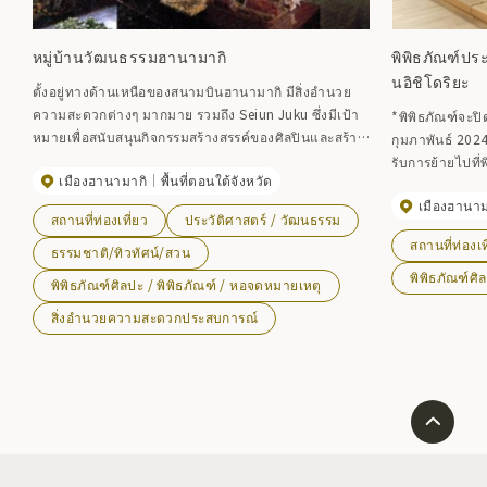
หมู่บ้านวัฒนธรรมฮานามากิ
พิพิธภัณฑ์ปร
นอิชิโดริยะ
ตั้งอยู่ทางด้านเหนือของสนามบินฮานามากิ มีสิ่งอำนวย
ความสะดวกต่างๆ มากมาย รวมถึง Seiun Juku ซึ่งมีเป้า
*พิพิธภัณฑ์จะปิด
หมายเพื่อสนับสนุนกิจกรรมสร้างสรรค์ของศิลปินและสร้าง
กุมภาพันธ์ 2024
ความตระหนักรู้ทางวัฒนธรรมของคนในท้องถิ่นผ่านการมี
รับการย้ายไปที่
เมืองฮานามากิ
พื้นที่ตอนใต้จังหวัด
ปฏิสัมพันธ์ เช่นเดียวกับ Seiun Juku ซึ่งมีเป้าหมายเพื่อ
ตั้งอยู่ทางทิศเห
เพิ่มความเป็นอิสระ ความคิดและความคิดสร้างสรรค์ของ
เมืองฮานาม
นิ และปัจจุบันเปิดใ
สถานที่ท่องเที่ยว
ประวัติศาสตร์ / วัฒนธรรม
เด็กๆ เราจะจัดงาน “สัมมนา Next Generation (ห้องเรียน
แสดงอุปกรณ์การ
สถานที่ท่องเท
ฟรี)” กรุณาสอบถามรายละเอียด นอกจากนี้ ยังดำเนินการ
ธรรมชาติ/ทิวทัศน์/สวน
สาเกในภาคใต้ 
โดยสภาหมู่บ้านวัฒนธรรมฮานามากิ ซึ่งกลายเป็น NPO
การกลั่นสาเกจำ
พิพิธภัณฑ์ศิ
พิพิธภัณฑ์ศิลปะ / พิพิธภัณฑ์ / หอจดหมายเหตุ
แห่งแรกในจังหวัดอิวาเตะที่ได้รับการรับรองในปี 1999
ทรัพย์สินทางวั
สิ่งอำนวยความสะดวกประสบการณ์
นี้ ยังมีการจัดแ
ภายในเมือง รูป
เช่น คำร้องรูปร่
ยังมีการจัดแสด
ด้วย