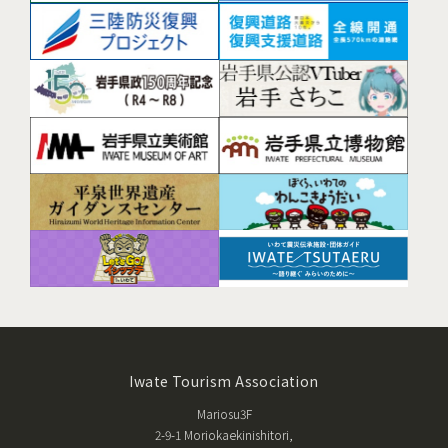
Iwate Tourism Association
Mariosu3F
2-9-1 Moriokaekinishitori,