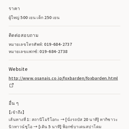
ราคา
ผู้ใหญ่ 500 เยน เด็ก 250 เยน
ติดต่อสอบถาม
หมายเลขโทรศัพท์: 019-684-2737
หมายเลขแฟกซ์: 019-684-2738
Website
http://www.osanais.co.jp/foxbarden/foxbarden.html
อื่น ๆ
【เข้าถึง】
เส้นทางที่ 1: สถานีโมริโอกะ → [นั่งรถบัส 20 นาที] ทากิซาวะ
นิวทาวน์ชูโอ → [เดิน 5 นาที] ฟ็อกซ์บาเดนสปาโดม