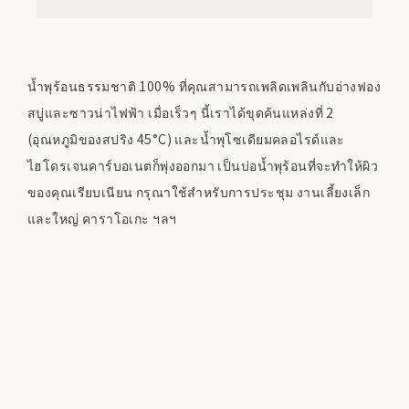
น้ำพุร้อนธรรมชาติ 100% ที่คุณสามารถเพลิดเพลินกับอ่างฟอง
สบู่และซาวน่าไฟฟ้า เมื่อเร็วๆ นี้เราได้ขุดค้นแหล่งที่ 2
(อุณหภูมิของสปริง 45°C) และน้ำพุโซเดียมคลอไรด์และ
ไฮโดรเจนคาร์บอเนตก็พุ่งออกมา เป็นบ่อน้ำพุร้อนที่จะทำให้ผิว
ของคุณเรียบเนียน กรุณาใช้สำหรับการประชุม งานเลี้ยงเล็ก
และใหญ่ คาราโอเกะ ฯลฯ