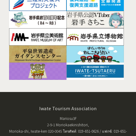
Iwate Tourism Association
Mariosu3F
2-9-1 Moriokaekinishitori,
Morioka-shi, Iwate-ken 020-0045 โทรศัพท์: 019-651-0626 / แฟกซ์: 019-651-