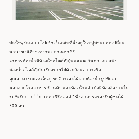
บ่อน้ำพุร้อนแบบไปเช้าเย็นกลับที่ตั้งอยู่ในหมู่บ้านแลกเปลี่ยน
นานาชาติอิวาเทยามะ ยาเคฮาชิริ
อาคารห้องน้ำมีห้องน้ำสไตล์ญี่ปุ่นและตะวันตก และผนัง
ห้องน้ำสไตล์ญี่ปุ่นเรียงรายไปด้วยก้อนลาวาจริง
คุณสามารถมองเห็นภูเขาอิวาเตะได้จากห้องน้ำรูปพัดลม
นอกจากโรงอาหาร ร้านค้า และห้องน้ำแล้ว ยังมีห้องจัดงานใน
ร่มที่เรียกว่า ``ยาเคฮาชิริฮอลล์'' ซึ่งสามารถรองรับผู้ชมได้
300 คน