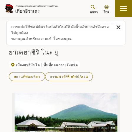
ไทย
ค้นหา
กลับขึ้นด้านบน
สถานที่/ประสบการณ์ (รายการ)
ยาเคฮาชิริ โนะ ยุ
การแปลใช้ซอฟต์แวร์แปลอัตโนมัติ ดังนั้นคำบางคำจึงอาจ
ไม่ถูกต้อง
ขอบคุณสำหรับความเข้าใจของคุณ.
ยาเคฮาชิริ โนะ ยุ
เมืองฮาจิมันไต
พื้นที่ตอนกลางจังหวัด
สถานที่ท่องเที่ยว
ธรรมชาติ/ทิวทัศน์/สวน