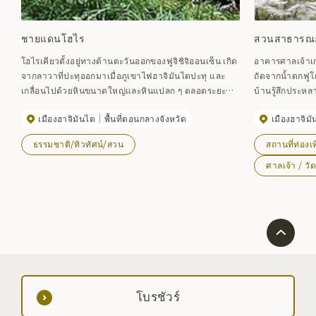
ชายแดนโฮไร
สวนสาธารณะซ
โฮไรเคียวตั้งอยู่ทางด้านตะวันออกของฟูจิชิจิออนเซ็น เกิด
อาคารศาลเจ้าเก่
จากลาวาที่ปะทุออกมาเมื่อภูเขาไฟฮาจิมันไตปะทุ และ
ถัดจากน้ำตกฟูโ
เกลื่อนไปด้วยหินขนาดใหญ่และหินแปลก ๆ ตลอดระยะ
บ้านรู้สึกประห
เวลาหลายพันปีที่ลาวาเย็นตัวลง ผีเสื้อกลางคืนเฮมล็อก
บูชาเป็นลางดี ภ
เมืองฮาจิมันไต
พื้นที่ตอนกลางจังหวัด
เมืองฮาจิม
และต้นสนก็ขยายตัวหนาขึ้น และน้ำสะสมอยู่ในที่ลุ่ม ทำให้
ต้นไม้สองต้นผูก
เกิดบึงโฮไรที่สวยงาม ต้นไม้เก่าแก่ที่ได้รับการ
และคุณสามารถเ
ธรรมชาติ/ทิวทัศน์/สวน
สถานที่ท่องเท
เปลี่ยนแปลงโดยพลังแห่งธรรมชาติก่อตัวเป็นป่า และใน
ลำธารบนภูเขาไ
วันที่มีหมอกหนา ต้นไม้จะกลายเป็นภาพที่น่าอัศจรรย์เป็น
บ้านพัก "ทาคิโ
ศาลเจ้า / วั
พิเศษ เส้นทางเดินป่าประมาณ 40 นาที เปรียบเสมือนเส้น
และมุมจำหน่ายอ
ทางกีฬาธรรมชาติที่ตัดผ่านต้นไม้ล้ม ระหว่างทางมีหนอง
น้ำโฮไรที่มีน้ำใสและมีป่าที่มีกบต้นไม้โมเรียซึ่งเป็นอนุสรณ์
ทางธรรมชาติวางไข่
โบรชัวร์