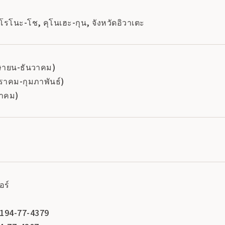
โรโนะ-โช, คุโนเฮะ-กุน, จังหวัดอิวาเตะ
มษายน-ธันวาคม)
ราคม-กุมภาพันธ์)
นาคม)
ตอร์
0194-77-4379