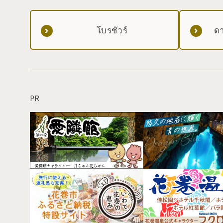
โบรชัวร์
ดา
PR