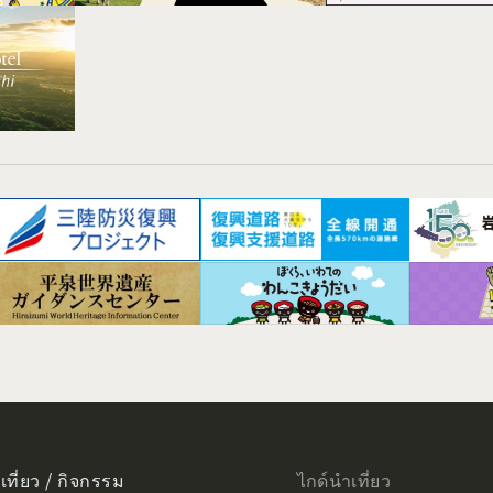
เที่ยว / กิจกรรม
ไกด์นำเที่ยว