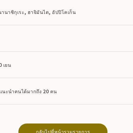
นานาชิกุเระ, ฮาจิมันไต, อัปปิโคเก็น
0 เยน
ถแนะนำคนได้มากถึง 20 คน
กลับไปที่หน้ารวมรายการ