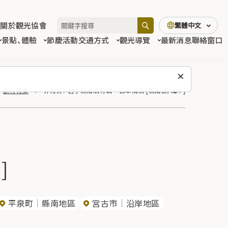
關於觀光協會
繁體中文
景點、體驗
節慶活動
交通方式
觀光導覽
最新消息
聯絡窗口
旅行特集
非常好！ 岩手縣清酒特輯 – 日本清酒 [縣南部/海岸]
]
平泉町
縣南地區
宮古市
沿岸地區