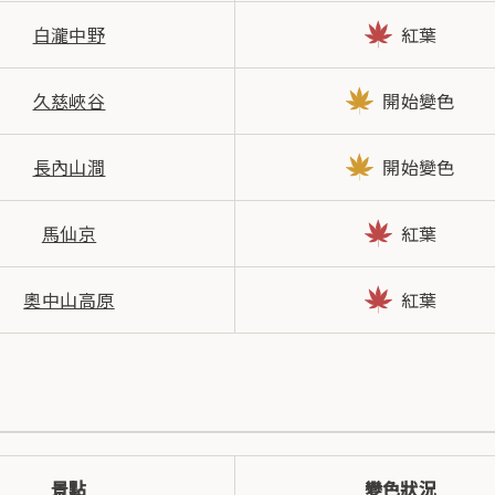
白瀧中野
紅葉
久慈峽谷
開始變色
長內山澗
開始變色
馬仙京
紅葉
奧中山高原
紅葉
景點
變色狀況