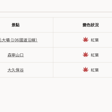
景點
變色狀況
毛大壩（106國道沿線）
紅葉
森寧山口
紅葉
大久保谷
紅葉