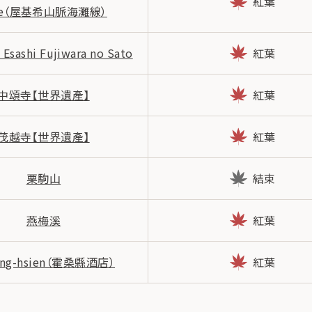
紅葉
ne（屋基希山脈海灘線）
ashi Fujiwara no Sato
紅葉
中頌寺【世界遺產】
紅葉
茂越寺【世界遺產】
紅葉
栗駒山
結束
燕梅溪
紅葉
ang-hsien（霍桑縣酒店）
紅葉